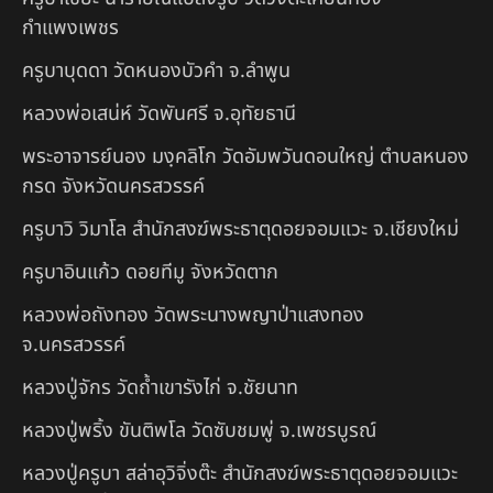
กำแพงเพชร
ครูบาบุดดา วัดหนองบัวคํา จ.ลําพูน
หลวงพ่อเสน่ห์ วัดพันศรี จ.อุทัยธานี
พระอาจารย์นอง มงฺคลิโก วัดอัมพวันดอนใหญ่ ตำบลหนอง
กรด จังหวัดนครสวรรค์
ครูบาวิ วิมาโล สำนักสงฆ์พระธาตุดอยจอมแวะ จ.เชียงใหม่
ครูบาอินแก้ว ดอยทีมู จังหวัดตาก
หลวงพ่อถังทอง วัดพระนางพญาป่าแสงทอง
จ.นครสวรรค์
หลวงปู่จักร วัดถ้ำเขารังไก่ จ.ชัยนาท
หลวงปู่พริ้ง ขันติพโล วัดซับชมพู่ จ.เพชรบูรณ์
หลวงปู่ครูบา สล่าอุวิจิ่งต๊ะ สำนักสงฆ์พระธาตุดอยจอมแวะ