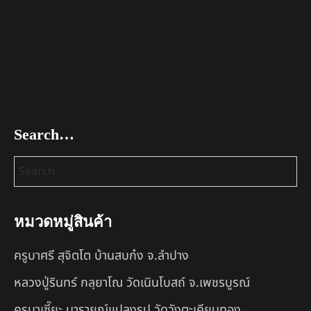
Search…
หมวดหมู่สินค้า
ครูบาศรี สุจิตโต บ้านสบก๋ง จ.ลำปาง
หลวงปู่รินทร์ กลฺยาโณ วัดเนินโบสถ์ จ.เพชรบูรณ์
ครูบาเซี๊ยะ นารายณ์แปลงรูป วัดวังตะเคียนทอง