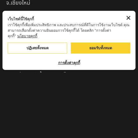
จ.เชียงใหม่
หลวงพ่อแป๋ว วัดดาวเรือง จ.สิงห์บุรี
เว็บไซต์นี้ใช้คุกกี้
เราใช้คุกกี้เพื่อเพิ่มประสิทธิภาพ และประสบการณ์ที่ดีในการใช้งานเว็บไซต์ คุณ
หลวงพ่อจ้อย ปากแดง
สามารถเลือกตั้งค่าความยินยอมการใช้คุกกี้ได้ โดยคลิก "การตั้งค่า
คุกกี้"
นโยบายคุกกี้
หลวงพ่อชู เตชธมฺโม วัดทัพชุมพล จ.นครสวรรค์
ปฏิเสธทั้งหมด
ยอมรับทั้งหมด
หลวงปู่ครูบาตุ๊ทวดมั่น สิริปัญญา
หลวงปู่มี อภิชาโต วัดโพธิ์เจดีย์ลอย จ.เพชรบูรณ์
การตั้งค่าคุกกี้
หลวงปู่ครูบาคำฝั้น อินทวันโณ
หลวงปู่บุญ อาจาโร วัดนิลาวรรณฯ จ.เพชรบูรณ์
พระครูแก่ วัดดงแม่นางเมือง อ.บรรพตพิสัย จ.นครสวรรค์
ครูบาเมือง ฐิตสทฺโธ วัดปางมะกง จ.เชียงใหม่
ครูบาหลวงตาปราบป่า วัดนาหวาย จ.เชียงใหม่
หลวงพ่อสุพจน์ จันทูปโม วัดศรีทรงธรรม จ.นครสวรรค์