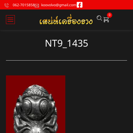
062-7015858
koovolvo@gmail.com
0
NT9_1435