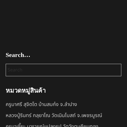
Search…
หมวดหมู่สินค้า
ครูบาศรี สุจิตโต บ้านสบก๋ง จ.ลำปาง
หลวงปู่รินทร์ กลฺยาโณ วัดเนินโบสถ์ จ.เพชรบูรณ์
ครูบาเซี๊ยะ นารายณ์แปลงรูป วัดวังตะเคียนทอง