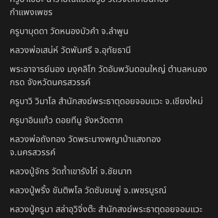
กำแพงเพชร
ครูบาบุดดา วัดหนองบัวคํา จ.ลําพูน
หลวงพ่อเสน่ห์ วัดพันศรี จ.อุทัยธานี
พระอาจารย์นอง มงฺคลิโก วัดอัมพวันดอนใหญ่ ตำบลหนอง
กรด จังหวัดนครสวรรค์
ครูบาวิ วิมาโล สำนักสงฆ์พระธาตุดอยจอมแวะ จ.เชียงใหม่
ครูบาอินแก้ว ดอยทีมู จังหวัดตาก
หลวงพ่อถังทอง วัดพระนางพญาป่าแสงทอง
จ.นครสวรรค์
หลวงปู่จักร วัดถ้ำเขารังไก่ จ.ชัยนาท
หลวงปู่พริ้ง ขันติพโล วัดซับชมพู่ จ.เพชรบูรณ์
หลวงปู่ครูบา สล่าอุวิจิ่งต๊ะ สำนักสงฆ์พระธาตุดอยจอมแวะ