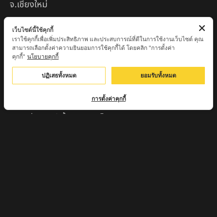
จ.เชียงใหม่
หลวงพ่อแป๋ว วัดดาวเรือง จ.สิงห์บุรี
เว็บไซต์นี้ใช้คุกกี้
เราใช้คุกกี้เพื่อเพิ่มประสิทธิภาพ และประสบการณ์ที่ดีในการใช้งานเว็บไซต์ คุณ
หลวงพ่อจ้อย ปากแดง
สามารถเลือกตั้งค่าความยินยอมการใช้คุกกี้ได้ โดยคลิก "การตั้งค่า
คุกกี้"
นโยบายคุกกี้
หลวงพ่อชู เตชธมฺโม วัดทัพชุมพล จ.นครสวรรค์
ปฏิเสธทั้งหมด
ยอมรับทั้งหมด
หลวงปู่ครูบาตุ๊ทวดมั่น สิริปัญญา
หลวงปู่มี อภิชาโต วัดโพธิ์เจดีย์ลอย จ.เพชรบูรณ์
การตั้งค่าคุกกี้
หลวงปู่ครูบาคำฝั้น อินทวันโณ
หลวงปู่บุญ อาจาโร วัดนิลาวรรณฯ จ.เพชรบูรณ์
พระครูแก่ วัดดงแม่นางเมือง อ.บรรพตพิสัย จ.นครสวรรค์
ครูบาเมือง ฐิตสทฺโธ วัดปางมะกง จ.เชียงใหม่
ครูบาหลวงตาปราบป่า วัดนาหวาย จ.เชียงใหม่
หลวงพ่อสุพจน์ จันทูปโม วัดศรีทรงธรรม จ.นครสวรรค์