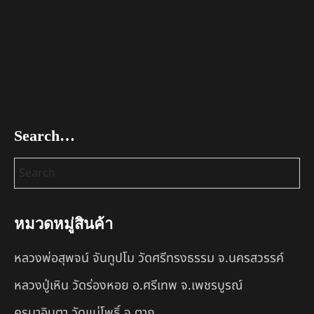
Search…
หมวดหมู่สินค้า
หลวงพ่อสุพจน์ จันทูปโม วัดศรีทรงธรรม จ.นครสวรรค์
หลวงปู่เหิน วัดร่องหอย อ.ศรีเทพ จ.เพชรบูรณ์
ครูบาอินตา วัดแม่โพธิ์ จ.ตาก