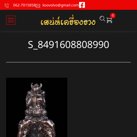
062-7015858
koovolvo@gmail.com
0
S_8491608808990