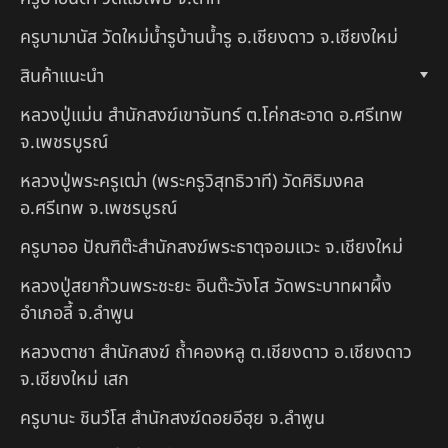
ครูบามานัส วัดใหม่น้ำรูบ้านน้ำรู อ.เชียงดาว จ.เชียงใหม่
สินค้าแนะนำ
หลวงปู่แม่น สำนักสงฆ์เขาจันทร์ ต.โค่กสะอาด อ.ศรีเทพ
จ.เพชรบูรณ์
หลวงปู่พระครูเฒ่า (พระครูวิสุทธิวาที) วัดศิริมงคล
อ.ศรีเทพ จ.เพชรบูรณ์
ครูบาออ ปัณฑิต๊ะสำนักสงฆ์พระธาตุจอมแวะ จ.เชียงใหม่
หลวงปู่สยาก๊วนพระชะยะ อินต๊ะวังโส วัดพระบาทผาผึ้ง
อำเภอลี้ จ.ลำพูน
หลวงตาชา สำนักสงฆ์ ถ้ำคองหลู ต.เชียงดาว อ.เชียงดาว
จ.เชียงใหม่ เสก
ครูบานะ ชินวํโส สำนักสงฆ์ดอยอีฮุย จ.ลำพูน