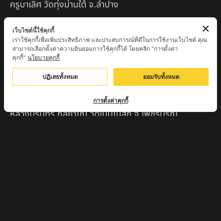
ครูบาเลิศ วัดทุ่งม่านใต้ จ.ลำปาง
หลวงปู่หนู นรินโท วัดวังท่าดี จ.เพชรบูรณ์
เว็บไซต์นี้ใช้คุกกี้
เราใช้คุกกี้เพื่อเพิ่มประสิทธิภาพ และประสบการณ์ที่ดีในการใช้งานเว็บไซต์ คุณ
ครูบาทอง วัดก้อท่า จ.ลำพูน
สามารถเลือกตั้งค่าความยินยอมการใช้คุกกี้ได้ โดยคลิก "การตั้งค่า
คุกกี้"
นโยบายคุกกี้
ครูบาตุ๊เจ้าปู่หว่าหลิ่ง วิระทะโย วัดเวฬุวัน อ.เชียงดาว
จ.เชียงใหม่
ปฏิเสธทั้งหมด
ยอมรับทั้งหมด
ครูบาศรี สุจิตโต บ้านสบก๋ง จ.ลำปาง
การตั้งค่าคุกกี้
หลวงปู่รินทร์ กลฺยาโณ วัดเนินโบสถ์ จ.เพชรบูรณ์
ครูบาเซี๊ยะ นารายณ์แปลงรูป วัดวังตะเคียนทอง
กำแพงเพชร
ครูบาบุดดา วัดหนองบัวคํา จ.ลําพูน
หลวงพ่อเสน่ห์ วัดพันศรี จ.อุทัยธานี
พระอาจารย์นอง มงฺคลิโก วัดอัมพวันดอนใหญ่ ตำบลหนอง
กรด จังหวัดนครสวรรค์