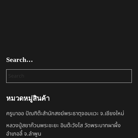
Search…
หมวดหมู่สินค้า
ครูบาออ ปัณฑิต๊ะสำนักสงฆ์พระธาตุจอมแวะ จ.เชียงใหม่
หลวงปู่สยาก๊วนพระชะยะ อินต๊ะวังโส วัดพระบาทผาผึ้ง
อำเภอลี้ จ.ลำพูน