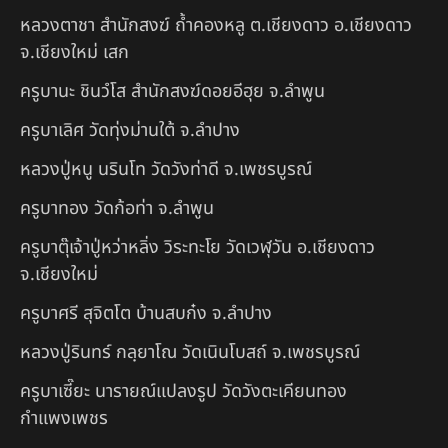
หลวงตาชา สำนักสงฆ์ ถ้ำคองหลู ต.เชียงดาว อ.เชียงดาว
จ.เชียงใหม่ เสก
ครูบานะ ชินวํโส สำนักสงฆ์ดอยอีฮุย จ.ลำพูน
ครูบาเลิศ วัดทุ่งม่านใต้ จ.ลำปาง
หลวงปู่หนู นรินโท วัดวังท่าดี จ.เพชรบูรณ์
ครูบาทอง วัดก้อท่า จ.ลำพูน
ครูบาตุ๊เจ้าปู่หว่าหลิ่ง วิระทะโย วัดเวฬุวัน อ.เชียงดาว
จ.เชียงใหม่
ครูบาศรี สุจิตโต บ้านสบก๋ง จ.ลำปาง
หลวงปู่รินทร์ กลฺยาโณ วัดเนินโบสถ์ จ.เพชรบูรณ์
ครูบาเซี๊ยะ นารายณ์แปลงรูป วัดวังตะเคียนทอง
กำแพงเพชร