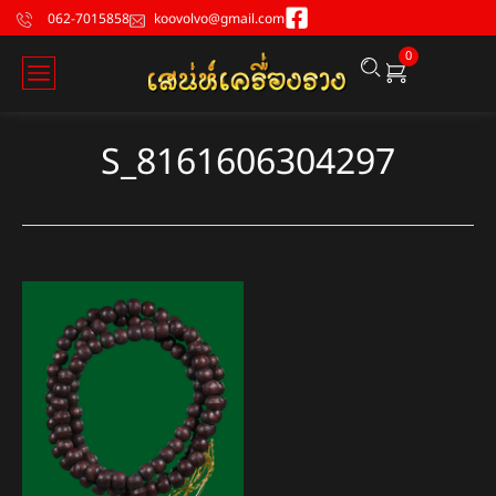
062-7015858
koovolvo@gmail.com
0
S_8161606304297