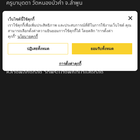
ครูบาบุดดา วัดหนองบัวคํา จ.ลําพูน
หลวงพ่อเสน่ห์ วัดพันศรี จ.อุทัยธานี
เว็บไซต์นี้ใช้คุกกี้
เราใช้คุกกี้เพื่อเพิ่มประสิทธิภาพ และประสบการณ์ที่ดีในการใช้งานเว็บไซต์ คุณ
พระอาจารย์นอง มงฺคลิโก วัดอัมพวันดอนใหญ่ ตำบลหนอง
สามารถเลือกตั้งค่าความยินยอมการใช้คุกกี้ได้ โดยคลิก "การตั้งค่า
กรด จังหวัดนครสวรรค์
คุกกี้"
นโยบายคุกกี้
ครูบาวิ วิมาโล สำนักสงฆ์พระธาตุดอยจอมแวะ จ.เชียงใหม่
ปฏิเสธทั้งหมด
ยอมรับทั้งหมด
ครูบาอินแก้ว ดอยทีมู จังหวัดตาก
การตั้งค่าคุกกี้
หลวงพ่อถังทอง วัดพระนางพญาป่าแสงทอง
จ.นครสวรรค์
หลวงปู่จักร วัดถ้ำเขารังไก่ จ.ชัยนาท
หลวงปู่พริ้ง ขันติพโล วัดซับชมพู่ จ.เพชรบูรณ์
หลวงปู่ครูบา สล่าอุวิจิ่งต๊ะ สำนักสงฆ์พระธาตุดอยจอมแวะ
จ.เชียงใหม่
หลวงพ่อแป๋ว วัดดาวเรือง จ.สิงห์บุรี