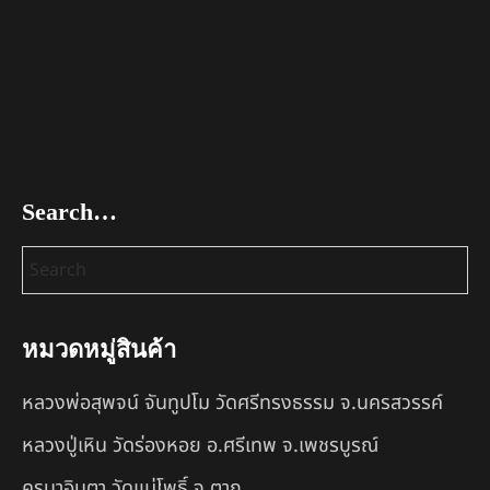
Search…
หมวดหมู่สินค้า
หลวงพ่อสุพจน์ จันทูปโม วัดศรีทรงธรรม จ.นครสวรรค์
หลวงปู่เหิน วัดร่องหอย อ.ศรีเทพ จ.เพชรบูรณ์
ครูบาอินตา วัดแม่โพธิ์ จ.ตาก