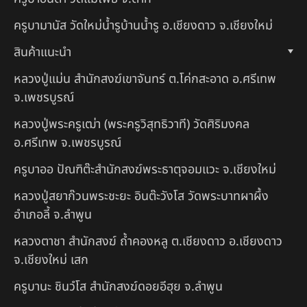
ครูบามานัส วัดใหม่น้ำรูบ้านน้ำรู อ.เชียงดาว จ.เชียงใหม่
สินค้าแนะนำ
หลวงปู่แม่น สำนักสงฆ์เขาจันทร์ ต.โค่กสะอาด อ.ศรีเทพ
จ.เพชรบูรณ์
หลวงปู่พระครูเฒ่า (พระครูวิสุทธิวาที) วัดศิริมงคล
อ.ศรีเทพ จ.เพชรบูรณ์
ครูบาออ ปัณฑิต๊ะสำนักสงฆ์พระธาตุจอมแวะ จ.เชียงใหม่
หลวงปู่สยาก๊วนพระชะยะ อินต๊ะวังโส วัดพระบาทผาผึ้ง
อำเภอลี้ จ.ลำพูน
หลวงตาชา สำนักสงฆ์ ถ้ำคองหลู ต.เชียงดาว อ.เชียงดาว
จ.เชียงใหม่ เสก
ครูบานะ ชินวํโส สำนักสงฆ์ดอยอีฮุย จ.ลำพูน