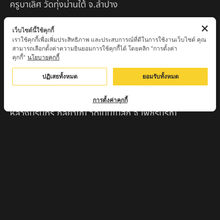
ครูบาเลิศ วัดทุ่งม่านใต้ จ.ลำปาง
หลวงปู่หนู นรินโท วัดวังท่าดี จ.เพชรบูรณ์
เว็บไซต์นี้ใช้คุกกี้
เราใช้คุกกี้เพื่อเพิ่มประสิทธิภาพ และประสบการณ์ที่ดีในการใช้งานเว็บไซต์ คุณ
ครูบาทอง วัดก้อท่า จ.ลำพูน
สามารถเลือกตั้งค่าความยินยอมการใช้คุกกี้ได้ โดยคลิก "การตั้งค่า
คุกกี้"
นโยบายคุกกี้
ครูบาตุ๊เจ้าปู่หว่าหลิ่ง วิระทะโย วัดเวฬุวัน อ.เชียงดาว
จ.เชียงใหม่
ปฏิเสธทั้งหมด
ยอมรับทั้งหมด
ครูบาศรี สุจิตโต บ้านสบก๋ง จ.ลำปาง
การตั้งค่าคุกกี้
หลวงปู่รินทร์ กลฺยาโณ วัดเนินโบสถ์ จ.เพชรบูรณ์
ครูบาเซี๊ยะ นารายณ์แปลงรูป วัดวังตะเคียนทอง
กำแพงเพชร
ครูบาบุดดา วัดหนองบัวคํา จ.ลําพูน
หลวงพ่อเสน่ห์ วัดพันศรี จ.อุทัยธานี
พระอาจารย์นอง มงฺคลิโก วัดอัมพวันดอนใหญ่ ตำบลหนอง
กรด จังหวัดนครสวรรค์