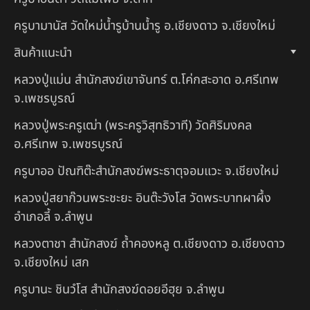
ครูบามานัส วัดใหม่น้ำรูบ้านน้ำรู อ.เชียงดาว จ.เชียงใหม่
สินค้าแนะนำ
หลวงปู่แม่น สำนักสงฆ์เขาจันทร์ ต.โค่กสะอาด อ.ศรีเทพ
จ.เพชรบูรณ์
หลวงปู่พระครูเฒ่า (พระครูวิสุทธิวาที) วัดศิริมงคล
อ.ศรีเทพ จ.เพชรบูรณ์
ครูบาออ ปัณฑิต๊ะสำนักสงฆ์พระธาตุจอมแวะ จ.เชียงใหม่
หลวงปู่สยาก๊วนพระชะยะ อินต๊ะวังโส วัดพระบาทผาผึ้ง
อำเภอลี้ จ.ลำพูน
หลวงตาชา สำนักสงฆ์ ถ้ำคองหลู ต.เชียงดาว อ.เชียงดาว
จ.เชียงใหม่ เสก
ครูบานะ ชินวํโส สำนักสงฆ์ดอยอีฮุย จ.ลำพูน