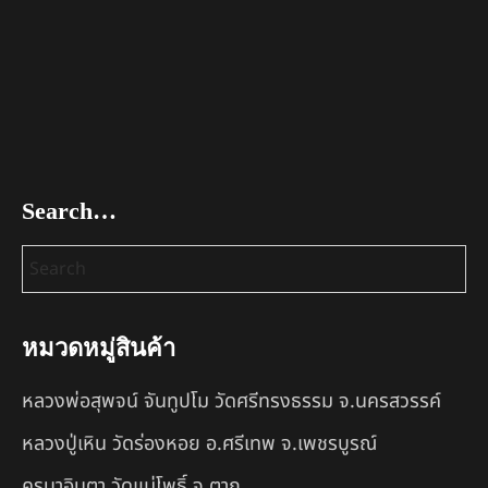
Search…
หมวดหมู่สินค้า
หลวงพ่อสุพจน์ จันทูปโม วัดศรีทรงธรรม จ.นครสวรรค์
หลวงปู่เหิน วัดร่องหอย อ.ศรีเทพ จ.เพชรบูรณ์
ครูบาอินตา วัดแม่โพธิ์ จ.ตาก