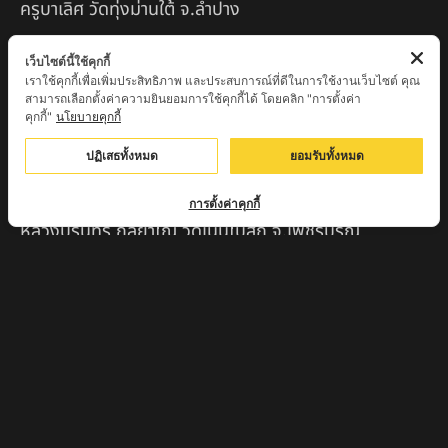
ครูบาเลิศ วัดทุ่งม่านใต้ จ.ลำปาง
หลวงปู่หนู นรินโท วัดวังท่าดี จ.เพชรบูรณ์
เว็บไซต์นี้ใช้คุกกี้
เราใช้คุกกี้เพื่อเพิ่มประสิทธิภาพ และประสบการณ์ที่ดีในการใช้งานเว็บไซต์ คุณ
ครูบาทอง วัดก้อท่า จ.ลำพูน
สามารถเลือกตั้งค่าความยินยอมการใช้คุกกี้ได้ โดยคลิก "การตั้งค่า
คุกกี้"
นโยบายคุกกี้
ครูบาตุ๊เจ้าปู่หว่าหลิ่ง วิระทะโย วัดเวฬุวัน อ.เชียงดาว
จ.เชียงใหม่
ปฏิเสธทั้งหมด
ยอมรับทั้งหมด
ครูบาศรี สุจิตโต บ้านสบก๋ง จ.ลำปาง
การตั้งค่าคุกกี้
หลวงปู่รินทร์ กลฺยาโณ วัดเนินโบสถ์ จ.เพชรบูรณ์
ครูบาเซี๊ยะ นารายณ์แปลงรูป วัดวังตะเคียนทอง
กำแพงเพชร
ครูบาบุดดา วัดหนองบัวคํา จ.ลําพูน
หลวงพ่อเสน่ห์ วัดพันศรี จ.อุทัยธานี
พระอาจารย์นอง มงฺคลิโก วัดอัมพวันดอนใหญ่ ตำบลหนอง
กรด จังหวัดนครสวรรค์