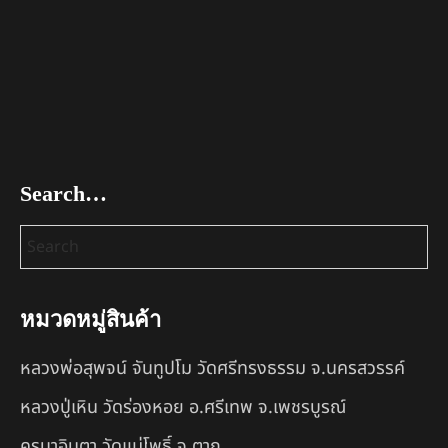
Search…
หมวดหมู่สินค้า
หลวงพ่อสุพจน์ จันทูปโม วัดศรีทรงธรรม จ.นครสวรรค์
หลวงปู่เหิน วัดร่องหอย อ.ศรีเทพ จ.เพชรบูรณ์
ครูบาอินตา วัดแม่โพธิ์ จ.ตาก