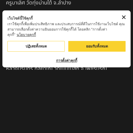
ครูบาเลิศ วัดทุ่งม่านใต้ จ.ลำปาง
หลวงปู่หนู นรินโท วัดวังท่าดี จ.เพชรบูรณ์
เว็บไซต์นี้ใช้คุกกี้
เราใช้คุกกี้เพื่อเพิ่มประสิทธิภาพ และประสบการณ์ที่ดีในการใช้งานเว็บไซต์ คุณ
ครูบาทอง วัดก้อท่า จ.ลำพูน
สามารถเลือกตั้งค่าความยินยอมการใช้คุกกี้ได้ โดยคลิก "การตั้งค่า
คุกกี้"
นโยบายคุกกี้
ครูบาตุ๊เจ้าปู่หว่าหลิ่ง วิระทะโย วัดเวฬุวัน อ.เชียงดาว
จ.เชียงใหม่
ปฏิเสธทั้งหมด
ยอมรับทั้งหมด
ครูบาศรี สุจิตโต บ้านสบก๋ง จ.ลำปาง
การตั้งค่าคุกกี้
หลวงปู่รินทร์ กลฺยาโณ วัดเนินโบสถ์ จ.เพชรบูรณ์
ครูบาเซี๊ยะ นารายณ์แปลงรูป วัดวังตะเคียนทอง
กำแพงเพชร
ครูบาบุดดา วัดหนองบัวคํา จ.ลําพูน
หลวงพ่อเสน่ห์ วัดพันศรี จ.อุทัยธานี
พระอาจารย์นอง มงฺคลิโก วัดอัมพวันดอนใหญ่ ตำบลหนอง
กรด จังหวัดนครสวรรค์