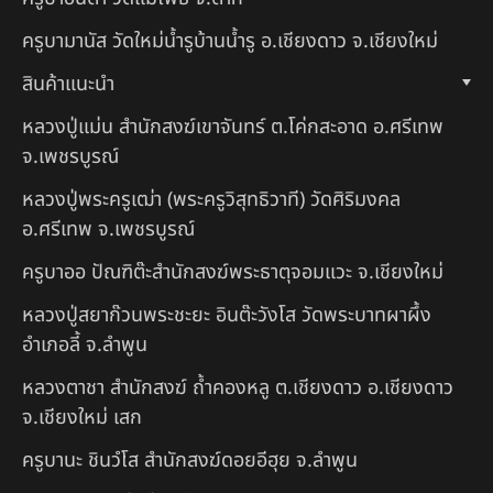
ครูบามานัส วัดใหม่น้ำรูบ้านน้ำรู อ.เชียงดาว จ.เชียงใหม่
สินค้าแนะนำ
หลวงปู่แม่น สำนักสงฆ์เขาจันทร์ ต.โค่กสะอาด อ.ศรีเทพ
จ.เพชรบูรณ์
หลวงปู่พระครูเฒ่า (พระครูวิสุทธิวาที) วัดศิริมงคล
อ.ศรีเทพ จ.เพชรบูรณ์
ครูบาออ ปัณฑิต๊ะสำนักสงฆ์พระธาตุจอมแวะ จ.เชียงใหม่
หลวงปู่สยาก๊วนพระชะยะ อินต๊ะวังโส วัดพระบาทผาผึ้ง
อำเภอลี้ จ.ลำพูน
หลวงตาชา สำนักสงฆ์ ถ้ำคองหลู ต.เชียงดาว อ.เชียงดาว
จ.เชียงใหม่ เสก
ครูบานะ ชินวํโส สำนักสงฆ์ดอยอีฮุย จ.ลำพูน