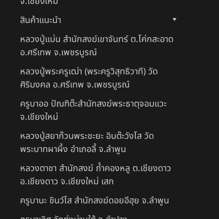
จ.เชียงใหม่
สินค้าแนะนำ
หลวงปู่แม่น สำนักสงฆ์เขาจันทร์ ต.โค่กสะอาด
อ.ศรีเทพ จ.เพชรบูรณ์
หลวงปู่พระครูเฒ่า (พระครูวิสุทธิวาที) วัด
ศิริมงคล อ.ศรีเทพ จ.เพชรบูรณ์
ครูบาออ ปัณฑิต๊ะสำนักสงฆ์พระธาตุจอมแวะ
จ.เชียงใหม่
หลวงปู่สยาก๊วนพระชะยะ อินต๊ะวังโส วัด
พระบาทผาผึ้ง อำเภอลี้ จ.ลำพูน
หลวงตาชา สำนักสงฆ์ ถ้ำคองหลู ต.เชียงดาว
อ.เชียงดาว จ.เชียงใหม่ เสก
ครูบานะ ชินวํโส สำนักสงฆ์ดอยอีฮุย จ.ลำพูน