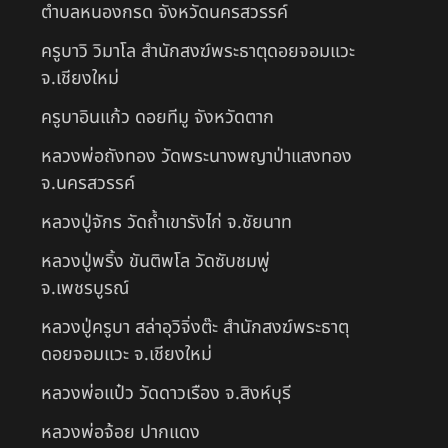
ตำบลหนองกรด จังหวัดนครสวรรค์
ครูบาวิ วิมาโล สำนักสงฆ์พระธาตุดอยจอมแวะ
จ.เชียงใหม่
ครูบาอินแก้ว ดอยทีมู จังหวัดตาก
หลวงพ่อถังทอง วัดพระนางพญาป่าแสงทอง
จ.นครสวรรค์
หลวงปู่จักร วัดถ้ำเขารังไก่ จ.ชัยนาท
หลวงปู่พริ้ง ขันติพโล วัดซับชมพู่
จ.เพชรบูรณ์
หลวงปู่ครูบา สล่าอุวิจิ่งต๊ะ สำนักสงฆ์พระธาตุ
ดอยจอมแวะ จ.เชียงใหม่
หลวงพ่อแป๋ว วัดดาวเรือง จ.สิงห์บุรี
หลวงพ่อจ้อย ปากแดง