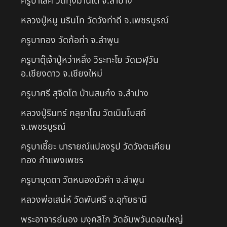
ครูบาเลิศ วัดทุ่งม่านใต้ จ.ลำปาง
หลวงปู่หนู นรินโท วัดวังท่าดี จ.เพชรบูรณ์
ครูบาทอง วัดก้อท่า จ.ลำพูน
ครูบาตุ๊เจ้าปู่หว่าหลิ่ง วิระทะโย วัดเวฬุวัน
อ.เชียงดาว จ.เชียงใหม่
ครูบาศรี สุจิตโต บ้านสบก๋ง จ.ลำปาง
หลวงปู่รินทร์ กลฺยาโณ วัดเนินโบสถ์
จ.เพชรบูรณ์
ครูบาเซี๊ยะ นารายณ์แปลงรูป วัดวังตะเคียน
ทอง กำแพงเพชร
ครูบาบุดดา วัดหนองบัวคํา จ.ลําพูน
หลวงพ่อเสน่ห์ วัดพันศรี จ.อุทัยธานี
พระอาจารย์นอง มงฺคลิโก วัดอัมพวันดอนใหญ่