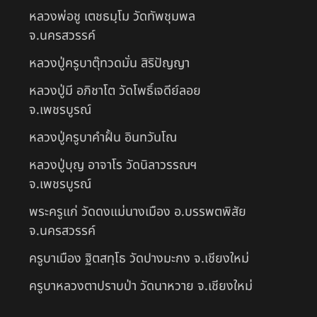
หลวงพ่อชู เตชธมฺโม วัดทัพชุมพล
จ.นครสวรรค์
หลวงปู่ครูบาตุ๊ทวดมั่น สิริปัญญา
หลวงปู่มี อภิชาโต วัดโพธิ์เจดีย์ลอย
จ.เพชรบูรณ์
หลวงปู่ครูบาคำฝั้น อินทวันโณ
หลวงปู่บุญ อาจาโร วัดนิลาวรรณฯ
จ.เพชรบูรณ์
พระครูแก่ วัดดงแม่นางเมือง อ.บรรพตพิสัย
จ.นครสวรรค์
ครูบาเมือง ฐิตสทฺโธ วัดปางมะกง จ.เชียงใหม่
ครูบาหลวงตาปราบป่า วัดนาหวาย จ.เชียงใหม่