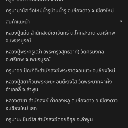
ครูบามานัส วัดใหม่น้ำรูบ้านน้ำรู อ.เชียงดาว จ.เชียงใหม่
สินค้าแนะนำ
หลวงปู่แม่น สำนักสงฆ์เขาจันทร์ ต.โค่กสะอาด อ.ศรีเทพ
จ.เพชรบูรณ์
หลวงปู่พระครูเฒ่า (พระครูวิสุทธิวาที) วัดศิริมงคล
อ.ศรีเทพ จ.เพชรบูรณ์
ครูบาออ ปัณฑิต๊ะสำนักสงฆ์พระธาตุจอมแวะ จ.เชียงใหม่
หลวงปู่สยาก๊วนพระชะยะ อินต๊ะวังโส วัดพระบาทผาผึ้ง
อำเภอลี้ จ.ลำพูน
หลวงตาชา สำนักสงฆ์ ถ้ำคองหลู ต.เชียงดาว อ.เชียงดาว
จ.เชียงใหม่ เสก
ครูบานะ ชินวํโส สำนักสงฆ์ดอยอีฮุย จ.ลำพูน