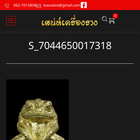
062-7015858
koovolvo@gmail.com
0
S_7044650017318