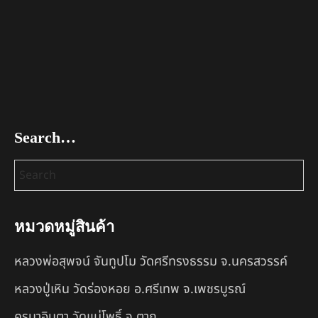
Search…
หมวดหมู่สินค้า
หลวงพ่อสุพจน์ จันทูปโม วัดศรีทรงธรรม จ.นครสวรรค์
หลวงปู่เหิน วัดร่องหอย อ.ศรีเทพ จ.เพชรบูรณ์
ครูบาอินตา วัดแม่โพธิ์ จ.ตาก