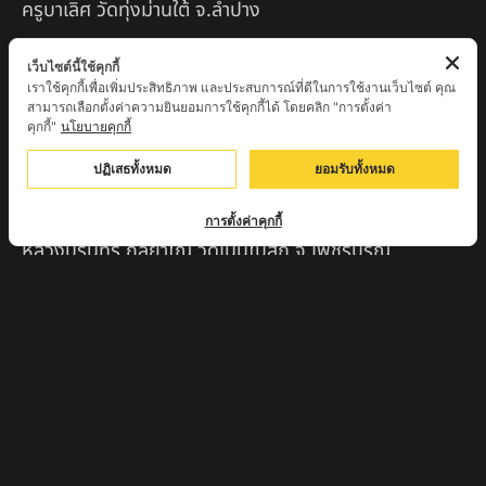
ครูบาเลิศ วัดทุ่งม่านใต้ จ.ลำปาง
หลวงปู่หนู นรินโท วัดวังท่าดี จ.เพชรบูรณ์
เว็บไซต์นี้ใช้คุกกี้
เราใช้คุกกี้เพื่อเพิ่มประสิทธิภาพ และประสบการณ์ที่ดีในการใช้งานเว็บไซต์ คุณ
ครูบาทอง วัดก้อท่า จ.ลำพูน
สามารถเลือกตั้งค่าความยินยอมการใช้คุกกี้ได้ โดยคลิก "การตั้งค่า
คุกกี้"
นโยบายคุกกี้
ครูบาตุ๊เจ้าปู่หว่าหลิ่ง วิระทะโย วัดเวฬุวัน อ.เชียงดาว
จ.เชียงใหม่
ปฏิเสธทั้งหมด
ยอมรับทั้งหมด
ครูบาศรี สุจิตโต บ้านสบก๋ง จ.ลำปาง
การตั้งค่าคุกกี้
หลวงปู่รินทร์ กลฺยาโณ วัดเนินโบสถ์ จ.เพชรบูรณ์
ครูบาเซี๊ยะ นารายณ์แปลงรูป วัดวังตะเคียนทอง
กำแพงเพชร
ครูบาบุดดา วัดหนองบัวคํา จ.ลําพูน
หลวงพ่อเสน่ห์ วัดพันศรี จ.อุทัยธานี
พระอาจารย์นอง มงฺคลิโก วัดอัมพวันดอนใหญ่ ตำบลหนอง
กรด จังหวัดนครสวรรค์