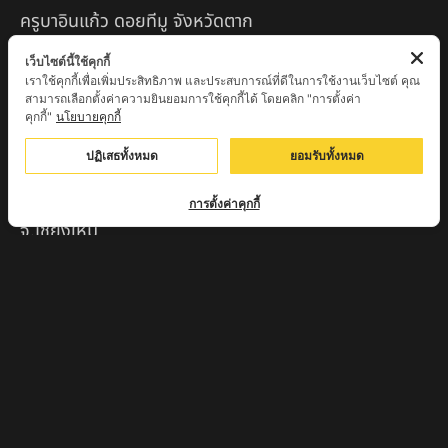
ครูบาอินแก้ว ดอยทีมู จังหวัดตาก
หลวงพ่อถังทอง วัดพระนางพญาป่าแสงทอง
เว็บไซต์นี้ใช้คุกกี้
เราใช้คุกกี้เพื่อเพิ่มประสิทธิภาพ และประสบการณ์ที่ดีในการใช้งานเว็บไซต์ คุณ
จ.นครสวรรค์
สามารถเลือกตั้งค่าความยินยอมการใช้คุกกี้ได้ โดยคลิก "การตั้งค่า
คุกกี้"
นโยบายคุกกี้
หลวงปู่จักร วัดถ้ำเขารังไก่ จ.ชัยนาท
ปฏิเสธทั้งหมด
ยอมรับทั้งหมด
หลวงปู่พริ้ง ขันติพโล วัดซับชมพู่ จ.เพชรบูรณ์
หลวงปู่ครูบา สล่าอุวิจิ่งต๊ะ สำนักสงฆ์พระธาตุดอยจอมแวะ
การตั้งค่าคุกกี้
จ.เชียงใหม่
หลวงพ่อแป๋ว วัดดาวเรือง จ.สิงห์บุรี
หลวงพ่อจ้อย ปากแดง
หลวงพ่อชู เตชธมฺโม วัดทัพชุมพล จ.นครสวรรค์
หลวงปู่ครูบาตุ๊ทวดมั่น สิริปัญญา
หลวงปู่มี อภิชาโต วัดโพธิ์เจดีย์ลอย จ.เพชรบูรณ์