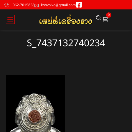
062-7015858
koovolvo@gmail.com
0
S_7437132740234