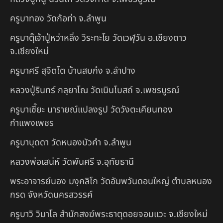
ครูบาทอง วัดก้อท่า จ.ลำพูน
ครูบาตุ๊เจ้าปู่หว่าหลิ่ง วิระทะโย วัดเวฬุวัน อ.เชียงดาว
จ.เชียงใหม่
ครูบาศรี สุจิตโต บ้านสบก๋ง จ.ลำปาง
หลวงปู่รินทร์ กลฺยาโณ วัดเนินโบสถ์ จ.เพชรบูรณ์
ครูบาเซี๊ยะ นารายณ์แปลงรูป วัดวังตะเคียนทอง
กำแพงเพชร
ครูบาบุดดา วัดหนองบัวคํา จ.ลําพูน
หลวงพ่อเสน่ห์ วัดพันศรี จ.อุทัยธานี
พระอาจารย์นอง มงฺคลิโก วัดอัมพวันดอนใหญ่ ตำบลหนอง
กรด จังหวัดนครสวรรค์
ครูบาวิ วิมาโล สำนักสงฆ์พระธาตุดอยจอมแวะ จ.เชียงใหม่