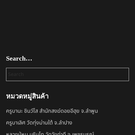
Search…
หมวดหมู่สินค้า
ครูบานะ ชินวํโส สำนักสงฆ์ดอยอีฮุย จ.ลำพูน
ครูบาเลิศ วัดทุ่งม่านใต้ จ.ลำปาง
หลวงปู่หนู นรินโท วัดวังท่าดี จ.เพชรบูรณ์