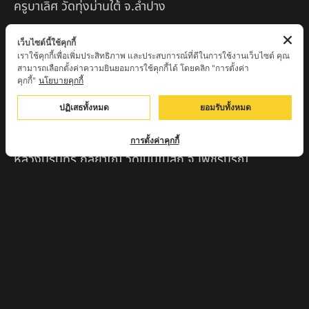
ครูบาเลิศ วัดทุ่งม่านใต้ จ.ลำปาง
หลวงปู่หนู นรินโท วัดวังท่าดี จ.เพชรบูรณ์
เว็บไซต์นี้ใช้คุกกี้
เราใช้คุกกี้เพื่อเพิ่มประสิทธิภาพ และประสบการณ์ที่ดีในการใช้งานเว็บไซต์ คุณ
ครูบาทอง วัดก้อท่า จ.ลำพูน
สามารถเลือกตั้งค่าความยินยอมการใช้คุกกี้ได้ โดยคลิก "การตั้งค่า
คุกกี้"
นโยบายคุกกี้
ครูบาตุ๊เจ้าปู่หว่าหลิ่ง วิระทะโย วัดเวฬุวัน อ.เชียงดาว
จ.เชียงใหม่
ปฏิเสธทั้งหมด
ยอมรับทั้งหมด
ครูบาศรี สุจิตโต บ้านสบก๋ง จ.ลำปาง
การตั้งค่าคุกกี้
หลวงปู่รินทร์ กลฺยาโณ วัดเนินโบสถ์ จ.เพชรบูรณ์
ครูบาเซี๊ยะ นารายณ์แปลงรูป วัดวังตะเคียนทอง
กำแพงเพชร
ครูบาบุดดา วัดหนองบัวคํา จ.ลําพูน
หลวงพ่อเสน่ห์ วัดพันศรี จ.อุทัยธานี
พระอาจารย์นอง มงฺคลิโก วัดอัมพวันดอนใหญ่ ตำบลหนอง
กรด จังหวัดนครสวรรค์