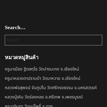
Search…
หมวดหมู่สินค้า
ครูบาเมือง ฐิตสทฺโธ วัดปางมะกง จ.เชียงใหม่
ครูบาหลวงตาปราบป่า วัดนาหวาย จ.เชียงใหม่
หลวงพ่อสุพจน์ จันทูปโม วัดศรีทรงธรรม จ.นครสวรรค์
หลวงปู่เหิน วัดร่องหอย อ.ศรีเทพ จ.เพชรบูรณ์
ครูบาอินตา วัดแม่โพธิ์ จ.ตาก