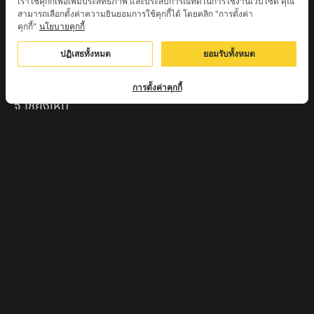
เราใช้คุกกี้เพื่อเพิ่มประสิทธิภาพ และประสบการณ์ที่ดีในการใช้งานเว็บไซต์ คุณ
ครูบาเลิศ วัดทุ่งม่านใต้ จ.ลำปาง
สามารถเลือกตั้งค่าความยินยอมการใช้คุกกี้ได้ โดยคลิก "การตั้งค่า
คุกกี้"
นโยบายคุกกี้
หลวงปู่หนู นรินโท วัดวังท่าดี จ.เพชรบูรณ์
ปฏิเสธทั้งหมด
ยอมรับทั้งหมด
ครูบาทอง วัดก้อท่า จ.ลำพูน
ครูบาตุ๊เจ้าปู่หว่าหลิ่ง วิระทะโย วัดเวฬุวัน อ.เชียงดาว
การตั้งค่าคุกกี้
จ.เชียงใหม่
ครูบาศรี สุจิตโต บ้านสบก๋ง จ.ลำปาง
หลวงปู่รินทร์ กลฺยาโณ วัดเนินโบสถ์ จ.เพชรบูรณ์
ครูบาเซี๊ยะ นารายณ์แปลงรูป วัดวังตะเคียนทอง
กำแพงเพชร
ครูบาบุดดา วัดหนองบัวคํา จ.ลําพูน
หลวงพ่อเสน่ห์ วัดพันศรี จ.อุทัยธานี
พระอาจารย์นอง มงฺคลิโก วัดอัมพวันดอนใหญ่ ตำบลหนอง
กรด จังหวัดนครสวรรค์