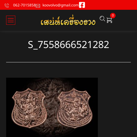
062-7015858
koovolvo@gmail.com
0
S_7558666521282