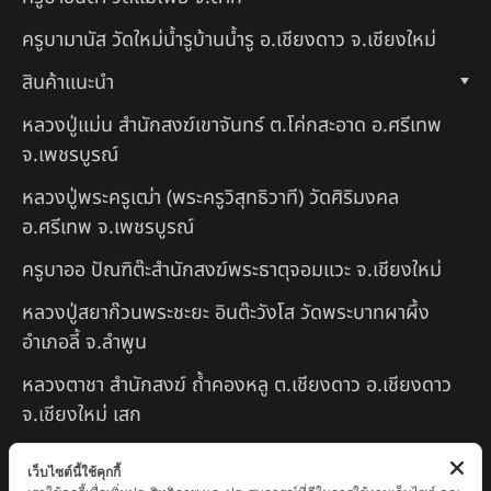
ครูบามานัส วัดใหม่น้ำรูบ้านน้ำรู อ.เชียงดาว จ.เชียงใหม่
สินค้าแนะนำ
หลวงปู่แม่น สำนักสงฆ์เขาจันทร์ ต.โค่กสะอาด อ.ศรีเทพ
จ.เพชรบูรณ์
หลวงปู่พระครูเฒ่า (พระครูวิสุทธิวาที) วัดศิริมงคล
อ.ศรีเทพ จ.เพชรบูรณ์
ครูบาออ ปัณฑิต๊ะสำนักสงฆ์พระธาตุจอมแวะ จ.เชียงใหม่
หลวงปู่สยาก๊วนพระชะยะ อินต๊ะวังโส วัดพระบาทผาผึ้ง
อำเภอลี้ จ.ลำพูน
หลวงตาชา สำนักสงฆ์ ถ้ำคองหลู ต.เชียงดาว อ.เชียงดาว
จ.เชียงใหม่ เสก
ครูบานะ ชินวํโส สำนักสงฆ์ดอยอีฮุย จ.ลำพูน
เว็บไซต์นี้ใช้คุกกี้