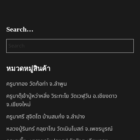
Search…
หมวดหมู่สินค้า
ครูบาทอง วัดก้อท่า จ.ลำพูน
ครูบาตุ๊เจ้าปู่หว่าหลิ่ง วิระทะโย วัดเวฬุวัน อ.เชียงดาว
จ.เชียงใหม่
ครูบาศรี สุจิตโต บ้านสบก๋ง จ.ลำปาง
หลวงปู่รินทร์ กลฺยาโณ วัดเนินโบสถ์ จ.เพชรบูรณ์