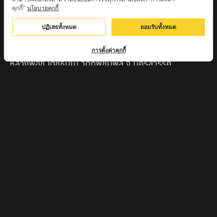
จ.เชียงใหม่
คุกกี้"
นโยบายคุกกี้
หลวงพ่อแป๋ว วัดดาวเรือง จ.สิงห์บุรี
ปฏิเสธทั้งหมด
ยอมรับทั้งหมด
หลวงพ่อจ้อย ปากแดง
การตั้งค่าคุกกี้
หลวงพ่อชู เตชธมฺโม วัดทัพชุมพล จ.นครสวรรค์
หลวงปู่ครูบาตุ๊ทวดมั่น สิริปัญญา
หลวงปู่มี อภิชาโต วัดโพธิ์เจดีย์ลอย จ.เพชรบูรณ์
หลวงปู่ครูบาคำฝั้น อินทวันโณ
หลวงปู่บุญ อาจาโร วัดนิลาวรรณฯ จ.เพชรบูรณ์
พระครูแก่ วัดดงแม่นางเมือง อ.บรรพตพิสัย จ.นครสวรรค์
ครูบาเมือง ฐิตสทฺโธ วัดปางมะกง จ.เชียงใหม่
ครูบาหลวงตาปราบป่า วัดนาหวาย จ.เชียงใหม่
หลวงพ่อสุพจน์ จันทูปโม วัดศรีทรงธรรม จ.นครสวรรค์