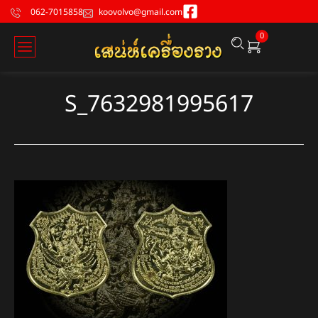
062-7015858
koovolvo@gmail.com
0
S_7632981995617