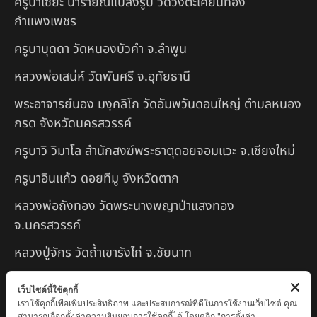
ครูบาเซี๊ยะ นารายณ์แปลงรูป วัดวังตะเคียนทอง
กำแพงเพชร
ครูบาบุดดา วัดหนองบัวคํา จ.ลําพูน
หลวงพ่อเสน่ห์ วัดพันศรี จ.อุทัยธานี
พระอาจารย์นอง มงฺคลิโก วัดอัมพวันดอนใหญ่ ตำบลหนอง
กรด จังหวัดนครสวรรค์
ครูบาวิ วิมาโล สำนักสงฆ์พระธาตุดอยจอมแวะ จ.เชียงใหม่
ครูบาอินแก้ว ดอยทีมู จังหวัดตาก
หลวงพ่อถังทอง วัดพระนางพญาป่าแสงทอง
จ.นครสวรรค์
หลวงปู่จักร วัดถ้ำเขารังไก่ จ.ชัยนาท
หลวงปู่พริ้ง ขันติพโล วัดซับชมพู่ จ.เพชรบูรณ์
เว็บไซต์นี้ใช้คุกกี้
เราใช้คุกกี้เพื่อเพิ่มประสิทธิภาพ และประสบการณ์ที่ดีในการใช้งานเว็บไซต์ คุณ
หลวงปู่ครูบา สล่าอุวิจิ่งต๊ะ สำนักสงฆ์พระธาตุดอยจอมแวะ
สามารถเลือกตั้งค่าความยินยอมการใช้คุกกี้ได้ โดยคลิก "การตั้งค่า