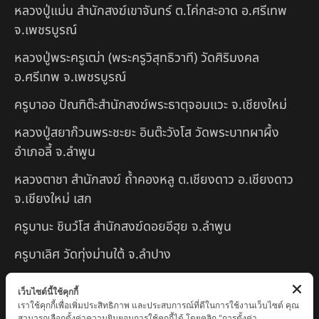
หลวงปู่แม่น สำนักสงฆ์เขาจันทร์ ต.โค่กสะอาด อ.ศรีเทพ
จ.เพชรบูรณ์
หลวงปู่พระครูเฒ่า (พระครูวิสุทธิวาที) วัดศิริมงคล
อ.ศรีเทพ จ.เพชรบูรณ์
ครูบาออ ปัณฑิต๊ะสำนักสงฆ์พระธาตุจอมแวะ จ.เชียงใหม่
หลวงปู่สยาก๊วนพระชะยะ อินต๊ะวังโส วัดพระบาทผาผึ้ง
อำเภอลี้ จ.ลำพูน
หลวงตาชา สำนักสงฆ์ ถ้ำคองหลู ต.เชียงดาว อ.เชียงดาว
จ.เชียงใหม่ เสก
ครูบานะ ชินวํโส สำนักสงฆ์ดอยอีฮุย จ.ลำพูน
ครูบาเลิศ วัดทุ่งม่านใต้ จ.ลำปาง
หลวงปู่หนู นรินโท วัดวังท่าดี จ.เพชรบูรณ์
เว็บไซต์นี้ใช้คุกกี้
เราใช้คุกกี้เพื่อเพิ่มประสิทธิภาพ และประสบการณ์ที่ดีในการใช้งานเว็บไซต์ คุณ
ครูบาทอง วัดก้อท่า จ.ลำพูน
สามารถเลือกตั้งค่าความยินยอมการใช้คุกกี้ได้ โดยคลิก "การตั้งค่า