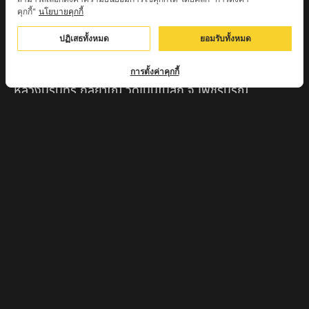
คุกกี้"
นโยบายคุกกี้
ครูบาตุ๊เจ้าปู่หว่าหลิ่ง วิระทะโย วัดเวฬุวัน อ.เชียงดาว
จ.เชียงใหม่
ปฏิเสธทั้งหมด
ยอมรับทั้งหมด
ครูบาศรี สุจิตโต บ้านสบก๋ง จ.ลำปาง
การตั้งค่าคุกกี้
หลวงปู่รินทร์ กลฺยาโณ วัดเนินโบสถ์ จ.เพชรบูรณ์
ครูบาเซี๊ยะ นารายณ์แปลงรูป วัดวังตะเคียนทอง
กำแพงเพชร
ครูบาบุดดา วัดหนองบัวคํา จ.ลําพูน
หลวงพ่อเสน่ห์ วัดพันศรี จ.อุทัยธานี
พระอาจารย์นอง มงฺคลิโก วัดอัมพวันดอนใหญ่ ตำบลหนอง
กรด จังหวัดนครสวรรค์
ครูบาวิ วิมาโล สำนักสงฆ์พระธาตุดอยจอมแวะ จ.เชียงใหม่
ครูบาอินแก้ว ดอยทีมู จังหวัดตาก