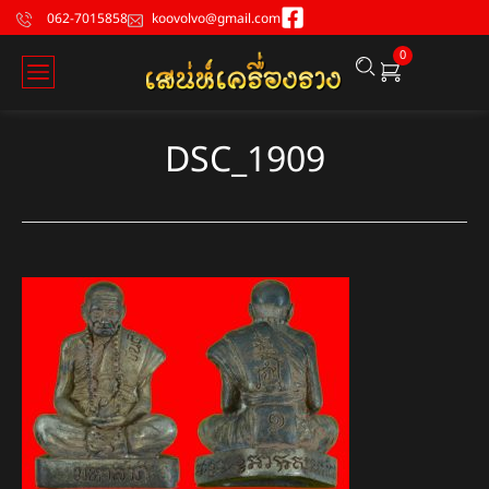
062-7015858
koovolvo@gmail.com
0
DSC_1909