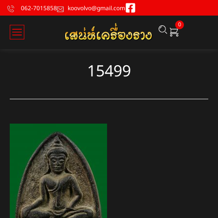
062-7015858
koovolvo@gmail.com
0
15499