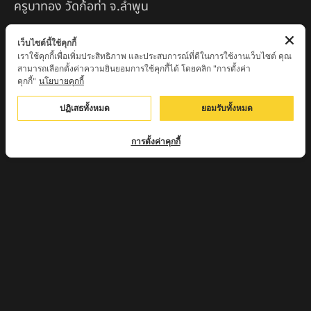
ครูบาทอง วัดก้อท่า จ.ลำพูน
ครูบาตุ๊เจ้าปู่หว่าหลิ่ง วิระทะโย วัดเวฬุวัน อ.เชียงดาว
เว็บไซต์นี้ใช้คุกกี้
จ.เชียงใหม่
เราใช้คุกกี้เพื่อเพิ่มประสิทธิภาพ และประสบการณ์ที่ดีในการใช้งานเว็บไซต์ คุณ
สามารถเลือกตั้งค่าความยินยอมการใช้คุกกี้ได้ โดยคลิก "การตั้งค่า
ครูบาศรี สุจิตโต บ้านสบก๋ง จ.ลำปาง
คุกกี้"
นโยบายคุกกี้
หลวงปู่รินทร์ กลฺยาโณ วัดเนินโบสถ์ จ.เพชรบูรณ์
ปฏิเสธทั้งหมด
ยอมรับทั้งหมด
ครูบาเซี๊ยะ นารายณ์แปลงรูป วัดวังตะเคียนทอง
การตั้งค่าคุกกี้
กำแพงเพชร
ครูบาบุดดา วัดหนองบัวคํา จ.ลําพูน
หลวงพ่อเสน่ห์ วัดพันศรี จ.อุทัยธานี
พระอาจารย์นอง มงฺคลิโก วัดอัมพวันดอนใหญ่ ตำบลหนอง
กรด จังหวัดนครสวรรค์
ครูบาวิ วิมาโล สำนักสงฆ์พระธาตุดอยจอมแวะ จ.เชียงใหม่
ครูบาอินแก้ว ดอยทีมู จังหวัดตาก