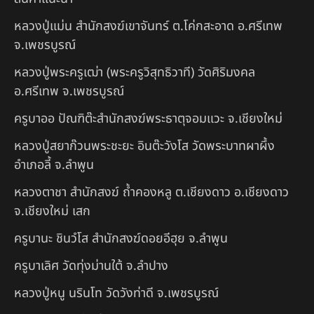
หลวงปู่แม่น สำนักสงฆ์เขาจันทร์ ต.โค่กสะอาด อ.ศรีเทพ
จ.เพชรบูรณ์
หลวงปู่พระครูเฒ่า (พระครูวิสุทธิวาที) วัดศิริมงคล
อ.ศรีเทพ จ.เพชรบูรณ์
ครูบาออ ปัณฑิต๊ะสำนักสงฆ์พระธาตุจอมแวะ จ.เชียงใหม่
หลวงปู่สยาก๊วนพระชะยะ อินต๊ะวังโส วัดพระบาทผาผึ้ง
อำเภอลี้ จ.ลำพูน
หลวงตาชา สำนักสงฆ์ ถ้ำคองหลู ต.เชียงดาว อ.เชียงดาว
จ.เชียงใหม่ เสก
ครูบานะ ชินวํโส สำนักสงฆ์ดอยอีฮุย จ.ลำพูน
ครูบาเลิศ วัดทุ่งม่านใต้ จ.ลำปาง
หลวงปู่หนู นรินโท วัดวังท่าดี จ.เพชรบูรณ์