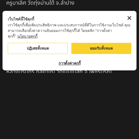
ครูบาเลิศ วัดทุ่งม่านใต้ จ.ลำปาง
หลวงปู่หนู นรินโท วัดวังท่าดี จ.เพชรบูรณ์
เว็บไซต์นี้ใช้คุกกี้
เราใช้คุกกี้เพื่อเพิ่มประสิทธิภาพ และประสบการณ์ที่ดีในการใช้งานเว็บไซต์ คุณ
ครูบาทอง วัดก้อท่า จ.ลำพูน
สามารถเลือกตั้งค่าความยินยอมการใช้คุกกี้ได้ โดยคลิก "การตั้งค่า
คุกกี้"
นโยบายคุกกี้
ครูบาตุ๊เจ้าปู่หว่าหลิ่ง วิระทะโย วัดเวฬุวัน อ.เชียงดาว
จ.เชียงใหม่
ปฏิเสธทั้งหมด
ยอมรับทั้งหมด
ครูบาศรี สุจิตโต บ้านสบก๋ง จ.ลำปาง
การตั้งค่าคุกกี้
หลวงปู่รินทร์ กลฺยาโณ วัดเนินโบสถ์ จ.เพชรบูรณ์
ครูบาเซี๊ยะ นารายณ์แปลงรูป วัดวังตะเคียนทอง
กำแพงเพชร
ครูบาบุดดา วัดหนองบัวคํา จ.ลําพูน
หลวงพ่อเสน่ห์ วัดพันศรี จ.อุทัยธานี
พระอาจารย์นอง มงฺคลิโก วัดอัมพวันดอนใหญ่ ตำบลหนอง
กรด จังหวัดนครสวรรค์