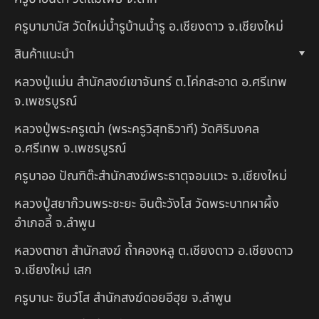
ครูบามานัส วัดใหม่น้ำรูบ้านน้ำรู อ.เชียงดาว จ.เชียงใหม่
สินค้าแนะนำ
หลวงปู่แม่น สำนักสงฆ์เขาจันทร์ ต.โค่กสะอาด อ.ศรีเทพ
จ.เพชรบูรณ์
หลวงปู่พระครูเฒ่า (พระครูวิสุทธิวาที) วัดศิริมงคล
อ.ศรีเทพ จ.เพชรบูรณ์
ครูบาออ ปัณฑิต๊ะสำนักสงฆ์พระธาตุจอมแวะ จ.เชียงใหม่
หลวงปู่สยาก๊วนพระชะยะ อินต๊ะวังโส วัดพระบาทผาผึ้ง
อำเภอลี้ จ.ลำพูน
หลวงตาชา สำนักสงฆ์ ถ้ำคองหลู ต.เชียงดาว อ.เชียงดาว
จ.เชียงใหม่ เสก
ครูบานะ ชินวํโส สำนักสงฆ์ดอยอีฮุย จ.ลำพูน