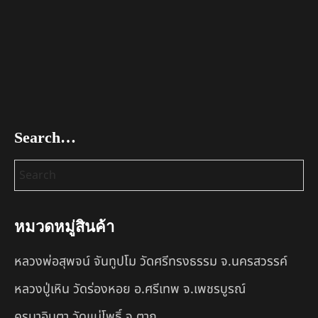
Search…
หมวดหมู่สินค้า
หลวงพ่อสุพจน์ จันทูปโม วัดศรีทรงธรรม จ.นครสวรรค์
หลวงปู่เหิน วัดร่องหอย อ.ศรีเทพ จ.เพชรบูรณ์
ครูบาอินตา วัดแม่โพธิ์ จ.ตาก