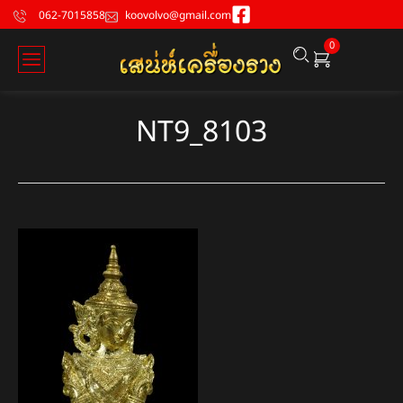
062-7015858
koovolvo@gmail.com
0
NT9_8103