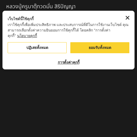
หลวงปู่ครูบาตุ๊ทวดมั่น สิริปัญญา
หลวงปู่มี อภิชาโต วัดโพธิ์เจดีย์ลอย จ.เพชรบูรณ์
เว็บไซต์นี้ใช้คุกกี้
เราใช้คุกกี้เพื่อเพิ่มประสิทธิภาพ และประสบการณ์ที่ดีในการใช้งานเว็บไซต์ คุณ
หลวงปู่ครูบาคำฝั้น อินทวันโณ
สามารถเลือกตั้งค่าความยินยอมการใช้คุกกี้ได้ โดยคลิก "การตั้งค่า
คุกกี้"
นโยบายคุกกี้
หลวงปู่บุญ อาจาโร วัดนิลาวรรณฯ จ.เพชรบูรณ์
ปฏิเสธทั้งหมด
ยอมรับทั้งหมด
พระครูแก่ วัดดงแม่นางเมือง อ.บรรพตพิสัย จ.นครสวรรค์
การตั้งค่าคุกกี้
ครูบาเมือง ฐิตสทฺโธ วัดปางมะกง จ.เชียงใหม่
ครูบาหลวงตาปราบป่า วัดนาหวาย จ.เชียงใหม่
หลวงพ่อสุพจน์ จันทูปโม วัดศรีทรงธรรม จ.นครสวรรค์
หลวงปู่เหิน วัดร่องหอย อ.ศรีเทพ จ.เพชรบูรณ์
ครูบาอินตา วัดแม่โพธิ์ จ.ตาก
ครูบามานัส วัดใหม่น้ำรูบ้านน้ำรู อ.เชียงดาว จ.เชียงใหม่