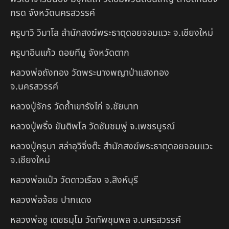
กรด จังหวัดนครสวรรค์
ครูบาวิ วิมาโล สำนักสงฆ์พระธาตุดอยจอมแวะ จ.เชียงใหม่
ครูบาอินแก้ว ดอยทีมู จังหวัดตาก
หลวงพ่อถังทอง วัดพระนางพญาป่าแสงทอง
จ.นครสวรรค์
หลวงปู่จักร วัดถ้ำเขารังไก่ จ.ชัยนาท
หลวงปู่พริ้ง ขันติพโล วัดซับชมพู่ จ.เพชรบูรณ์
หลวงปู่ครูบา สล่าอุวิจิ่งต๊ะ สำนักสงฆ์พระธาตุดอยจอมแวะ
จ.เชียงใหม่
หลวงพ่อแป๋ว วัดดาวเรือง จ.สิงห์บุรี
หลวงพ่อจ้อย ปากแดง
หลวงพ่อชู เตชธมฺโม วัดทัพชุมพล จ.นครสวรรค์