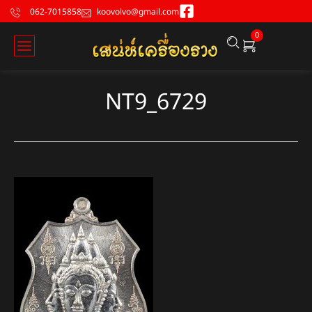
062-7015858
koovolvo@gmail.com
0
NT9_6729