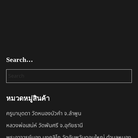
Search…
หมวดหมู่สินค้า
ครูบาบุดดา วัดหนองบัวคํา จ.ลําพูน
หลวงพ่อเสน่ห์ วัดพันศรี จ.อุทัยธานี
พระอาจารย์นอง มงฺคลิโก วัดอัมพวันดอนใหญ่ ตำบลหนอง