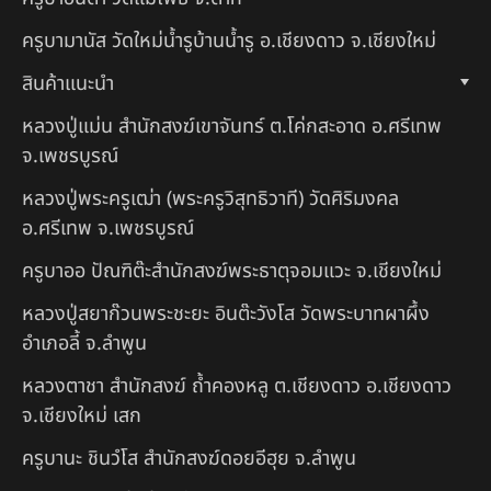
ครูบามานัส วัดใหม่น้ำรูบ้านน้ำรู อ.เชียงดาว จ.เชียงใหม่
สินค้าแนะนำ
หลวงปู่แม่น สำนักสงฆ์เขาจันทร์ ต.โค่กสะอาด อ.ศรีเทพ
จ.เพชรบูรณ์
หลวงปู่พระครูเฒ่า (พระครูวิสุทธิวาที) วัดศิริมงคล
อ.ศรีเทพ จ.เพชรบูรณ์
ครูบาออ ปัณฑิต๊ะสำนักสงฆ์พระธาตุจอมแวะ จ.เชียงใหม่
หลวงปู่สยาก๊วนพระชะยะ อินต๊ะวังโส วัดพระบาทผาผึ้ง
อำเภอลี้ จ.ลำพูน
หลวงตาชา สำนักสงฆ์ ถ้ำคองหลู ต.เชียงดาว อ.เชียงดาว
จ.เชียงใหม่ เสก
ครูบานะ ชินวํโส สำนักสงฆ์ดอยอีฮุย จ.ลำพูน