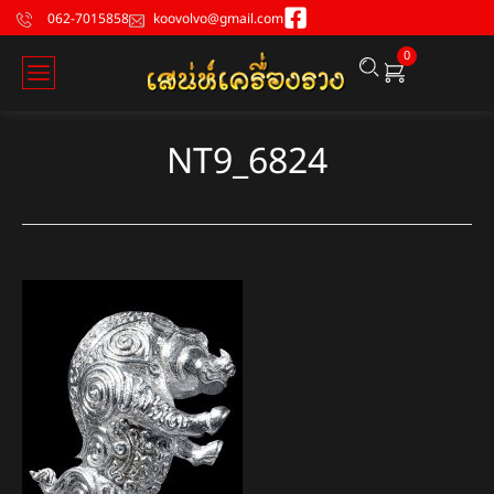
062-7015858
koovolvo@gmail.com
0
NT9_6824