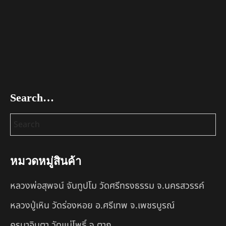
Search…
หมวดหมู่สินค้า
หลวงพ่อสุพจน์ จันทูปโม วัดศรีทรงธรรม จ.นครสวรรค์
หลวงปู่เหิน วัดร่องหอย อ.ศรีเทพ จ.เพชรบูรณ์
ครูบาอินตา วัดแม่โพธิ์ จ.ตาก