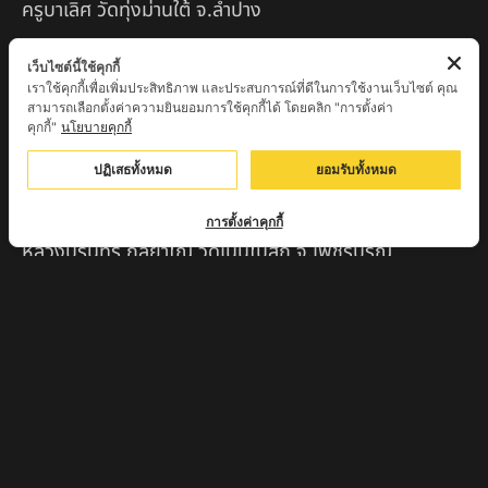
ครูบาเลิศ วัดทุ่งม่านใต้ จ.ลำปาง
หลวงปู่หนู นรินโท วัดวังท่าดี จ.เพชรบูรณ์
เว็บไซต์นี้ใช้คุกกี้
เราใช้คุกกี้เพื่อเพิ่มประสิทธิภาพ และประสบการณ์ที่ดีในการใช้งานเว็บไซต์ คุณ
ครูบาทอง วัดก้อท่า จ.ลำพูน
สามารถเลือกตั้งค่าความยินยอมการใช้คุกกี้ได้ โดยคลิก "การตั้งค่า
คุกกี้"
นโยบายคุกกี้
ครูบาตุ๊เจ้าปู่หว่าหลิ่ง วิระทะโย วัดเวฬุวัน อ.เชียงดาว
จ.เชียงใหม่
ปฏิเสธทั้งหมด
ยอมรับทั้งหมด
ครูบาศรี สุจิตโต บ้านสบก๋ง จ.ลำปาง
การตั้งค่าคุกกี้
หลวงปู่รินทร์ กลฺยาโณ วัดเนินโบสถ์ จ.เพชรบูรณ์
ครูบาเซี๊ยะ นารายณ์แปลงรูป วัดวังตะเคียนทอง
กำแพงเพชร
ครูบาบุดดา วัดหนองบัวคํา จ.ลําพูน
หลวงพ่อเสน่ห์ วัดพันศรี จ.อุทัยธานี
พระอาจารย์นอง มงฺคลิโก วัดอัมพวันดอนใหญ่ ตำบลหนอง
กรด จังหวัดนครสวรรค์