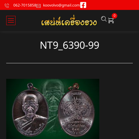
062-7015858
koovolvo@gmail.com
0
NT9_6390-99