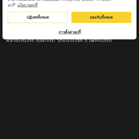
คุกกี้"
นโยบายคุกกี้
ครูบาตุ๊เจ้าปู่หว่าหลิ่ง วิระทะโย วัดเวฬุวัน อ.เชียงดาว
จ.เชียงใหม่
ปฏิเสธทั้งหมด
ยอมรับทั้งหมด
ครูบาศรี สุจิตโต บ้านสบก๋ง จ.ลำปาง
การตั้งค่าคุกกี้
หลวงปู่รินทร์ กลฺยาโณ วัดเนินโบสถ์ จ.เพชรบูรณ์
ครูบาเซี๊ยะ นารายณ์แปลงรูป วัดวังตะเคียนทอง
กำแพงเพชร
ครูบาบุดดา วัดหนองบัวคํา จ.ลําพูน
หลวงพ่อเสน่ห์ วัดพันศรี จ.อุทัยธานี
พระอาจารย์นอง มงฺคลิโก วัดอัมพวันดอนใหญ่ ตำบลหนอง
กรด จังหวัดนครสวรรค์
ครูบาวิ วิมาโล สำนักสงฆ์พระธาตุดอยจอมแวะ จ.เชียงใหม่
ครูบาอินแก้ว ดอยทีมู จังหวัดตาก