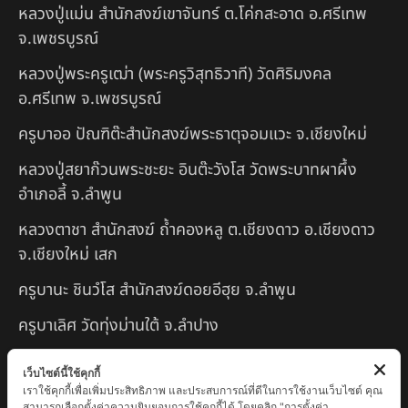
หลวงปู่แม่น สำนักสงฆ์เขาจันทร์ ต.โค่กสะอาด อ.ศรีเทพ
จ.เพชรบูรณ์
หลวงปู่พระครูเฒ่า (พระครูวิสุทธิวาที) วัดศิริมงคล
อ.ศรีเทพ จ.เพชรบูรณ์
ครูบาออ ปัณฑิต๊ะสำนักสงฆ์พระธาตุจอมแวะ จ.เชียงใหม่
หลวงปู่สยาก๊วนพระชะยะ อินต๊ะวังโส วัดพระบาทผาผึ้ง
อำเภอลี้ จ.ลำพูน
หลวงตาชา สำนักสงฆ์ ถ้ำคองหลู ต.เชียงดาว อ.เชียงดาว
จ.เชียงใหม่ เสก
ครูบานะ ชินวํโส สำนักสงฆ์ดอยอีฮุย จ.ลำพูน
ครูบาเลิศ วัดทุ่งม่านใต้ จ.ลำปาง
หลวงปู่หนู นรินโท วัดวังท่าดี จ.เพชรบูรณ์
เว็บไซต์นี้ใช้คุกกี้
เราใช้คุกกี้เพื่อเพิ่มประสิทธิภาพ และประสบการณ์ที่ดีในการใช้งานเว็บไซต์ คุณ
ครูบาทอง วัดก้อท่า จ.ลำพูน
สามารถเลือกตั้งค่าความยินยอมการใช้คุกกี้ได้ โดยคลิก "การตั้งค่า