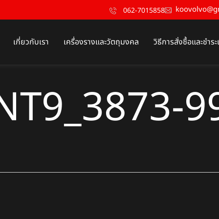
koovolvo@g
062-7015858
เกี่ยวกับเรา
เครื่องรางและวัตถุมงคล
วิธีการสั่งซื้อและชำระ
NT9_3873-9