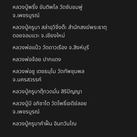
หลวงปู่พริ้ง ขันติพโล วัดซับชมพู่
จ.เพชรบูรณ์
หลวงปู่ครูบา สล่าอุวิจิ่งต๊ะ สำนักสงฆ์พระธาตุ
ดอยจอมแวะ จ.เชียงใหม่
หลวงพ่อแป๋ว วัดดาวเรือง จ.สิงห์บุรี
หลวงพ่อจ้อย ปากแดง
หลวงพ่อชู เตชธมฺโม วัดทัพชุมพล
จ.นครสวรรค์
หลวงปู่ครูบาตุ๊ทวดมั่น สิริปัญญา
หลวงปู่มี อภิชาโต วัดโพธิ์เจดีย์ลอย
จ.เพชรบูรณ์
หลวงปู่ครูบาคำฝั้น อินทวันโณ