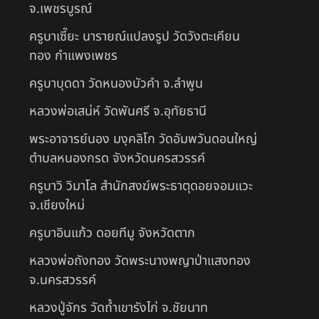
จ.เพชรบูรณ์
ครูบาเซี๊ยะ นารายณ์แปลงรูป วัดวังตะเคียน
ทอง กำแพงเพชร
ครูบาบุดดา วัดหนองบัวคํา จ.ลําพูน
หลวงพ่อเสน่ห์ วัดพันศรี จ.อุทัยธานี
พระอาจารย์นอง มงฺคลิโก วัดอัมพวันดอนใหญ่
ตำบลหนองกรด จังหวัดนครสวรรค์
ครูบาวิ วิมาโล สำนักสงฆ์พระธาตุดอยจอมแวะ
จ.เชียงใหม่
ครูบาอินแก้ว ดอยทีมู จังหวัดตาก
หลวงพ่อถังทอง วัดพระนางพญาป่าแสงทอง
จ.นครสวรรค์
หลวงปู่จักร วัดถ้ำเขารังไก่ จ.ชัยนาท