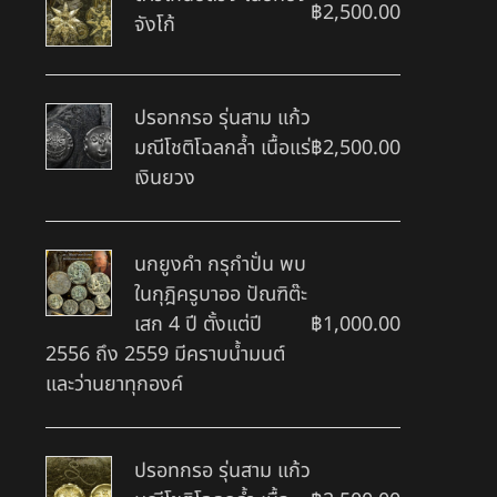
฿
2,500.00
จังโก้
ปรอทกรอ รุ่นสาม แก้ว
มณีโชติโฉลกล้ำ เนื้อแร่
฿
2,500.00
เงินยวง
นกยูงคำ กรุกำปั่น พบ
ในกุฎิครูบาออ ปัณฑิต๊ะ
เสก 4 ปี ตั้งแต่ปี
฿
1,000.00
2556 ถึง 2559 มีคราบน้ำมนต์
และว่านยาทุกองค์
ปรอทกรอ รุ่นสาม แก้ว