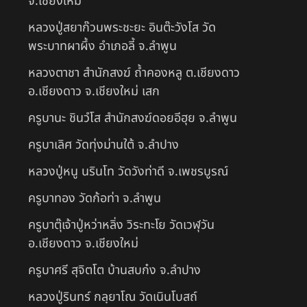
จ.เชียงใหม่
หลวงปู่สยาก๊วนพระชะยะ อินต๊ะวังโส วัด
พระบาทผาผึ้ง อำเภอลี้ จ.ลำพูน
หลวงตาชา สำนักสงฆ์ ถ้ำคองหลู ต.เชียงดาว
อ.เชียงดาว จ.เชียงใหม่ เสก
ครูบานะ ชินวํโส สำนักสงฆ์ดอยอีฮุย จ.ลำพูน
ครูบาเลิศ วัดทุ่งม่านใต้ จ.ลำปาง
หลวงปู่หนู นรินโท วัดวังท่าดี จ.เพชรบูรณ์
ครูบาทอง วัดก้อท่า จ.ลำพูน
ครูบาตุ๊เจ้าปู่หว่าหลิ่ง วิระทะโย วัดเวฬุวัน
อ.เชียงดาว จ.เชียงใหม่
ครูบาศรี สุจิตโต บ้านสบก๋ง จ.ลำปาง
หลวงปู่รินทร์ กลฺยาโณ วัดเนินโบสถ์