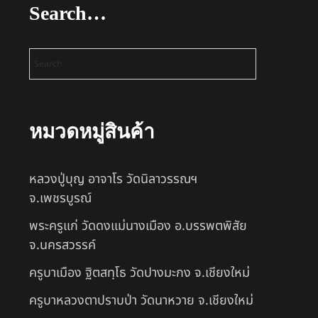
Search…
หมวดหมู่สินค้า
หลวงปู่บุญ อาจาโร วัดนิลาวรรณฯ
จ.เพชรบูรณ์
พระครูแก่ วัดดงแม่นางเมือง อ.บรรพตพิสัย
จ.นครสวรรค์
ครูบาเมือง ฐิตสทฺโธ วัดปางมะกง จ.เชียงใหม่
ครูบาหลวงตาปราบป่า วัดนาหวาย จ.เชียงใหม่