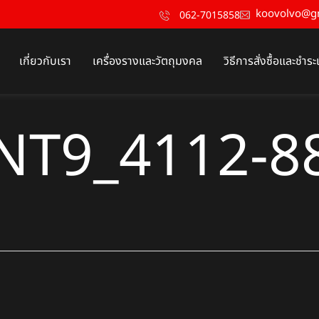
koovolvo@g
062-7015858
เกี่ยวกับเรา
เครื่องรางและวัตถุมงคล
วิธีการสั่งซื้อและชำระ
NT9_4112-8