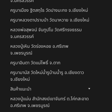
จ.นครสวรรค์
ครูบาเมือง ฐิตสทฺโธ วัดปางมะกง จ.เชียงใหม่
ครูบาหลวงตาปราบป่า วัดนาหวาย จ.เชียงใหม่
หลวงพ่อสุพจน์ จันทูปโม วัดศรีทรงธรรม
จ.นครสวรรค์
หลวงปู่เหิน วัดร่องหอย อ.ศรีเทพ
จ.เพชรบูรณ์
ครูบาอินตา วัดแม่โพธิ์ จ.ตาก
ครูบามานัส วัดใหม่น้ำรูบ้านน้ำรู อ.เชียงดาว
จ.เชียงใหม่
สินค้าแนะนำ
หลวงปู่แม่น สำนักสงฆ์เขาจันทร์ ต.โค่กสะอาด
อ.ศรีเทพ จ.เพชรบูรณ์