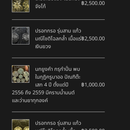
฿
2,500.00
จังโก้
ปรอทกรอ รุ่นสาม แก้ว
มณีโชติโฉลกล้ำ เนื้อแร่
฿
2,500.00
เงินยวง
นกยูงคำ กรุกำปั่น พบ
ในกุฎิครูบาออ ปัณฑิต๊ะ
เสก 4 ปี ตั้งแต่ปี
฿
1,000.00
2556 ถึง 2559 มีคราบน้ำมนต์
และว่านยาทุกองค์
ปรอทกรอ รุ่นสาม แก้ว