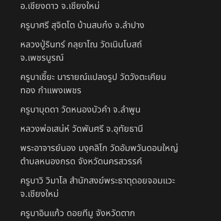
อ.เชียงดาว จ.เชียงใหม่
ครูบาศรี สุจิตโต บ้านสบก๋ง จ.ลำปาง
หลวงปู่รินทร์ กลฺยาโณ วัดเนินโบสถ์
จ.เพชรบูรณ์
ครูบาเซี๊ยะ นารายณ์แปลงรูป วัดวังตะเคียน
ทอง กำแพงเพชร
ครูบาบุดดา วัดหนองบัวคํา จ.ลําพูน
หลวงพ่อเสน่ห์ วัดพันศรี จ.อุทัยธานี
พระอาจารย์นอง มงฺคลิโก วัดอัมพวันดอนใหญ่
ตำบลหนองกรด จังหวัดนครสวรรค์
ครูบาวิ วิมาโล สำนักสงฆ์พระธาตุดอยจอมแวะ
จ.เชียงใหม่
ครูบาอินแก้ว ดอยทีมู จังหวัดตาก