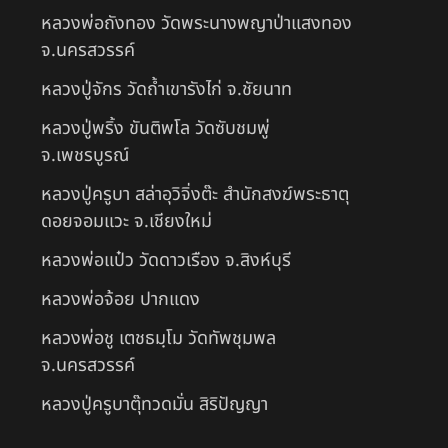
หลวงพ่อถังทอง วัดพระนางพญาป่าแสงทอง
จ.นครสวรรค์
หลวงปู่จักร วัดถ้ำเขารังไก่ จ.ชัยนาท
หลวงปู่พริ้ง ขันติพโล วัดซับชมพู่
จ.เพชรบูรณ์
หลวงปู่ครูบา สล่าอุวิจิ่งต๊ะ สำนักสงฆ์พระธาตุ
ดอยจอมแวะ จ.เชียงใหม่
หลวงพ่อแป๋ว วัดดาวเรือง จ.สิงห์บุรี
หลวงพ่อจ้อย ปากแดง
หลวงพ่อชู เตชธมฺโม วัดทัพชุมพล
จ.นครสวรรค์
หลวงปู่ครูบาตุ๊ทวดมั่น สิริปัญญา