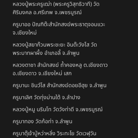
หลวงปู่พระครูเฒ่า (พระครูวิสุทธิวาที) วัด
ศิริมงคล อ.ศรีเทพ จ.เพชรบูรณ์
ครูบาออ ปัณฑิต๊ะสำนักสงฆ์พระธาตุจอมแวะ
จ.เชียงใหม่
หลวงปู่สยาก๊วนพระชะยะ อินต๊ะวังโส วัด
พระบาทผาผึ้ง อำเภอลี้ จ.ลำพูน
หลวงตาชา สำนักสงฆ์ ถ้ำคองหลู ต.เชียงดาว
อ.เชียงดาว จ.เชียงใหม่ เสก
ครูบานะ ชินวํโส สำนักสงฆ์ดอยอีฮุย จ.ลำพูน
ครูบาเลิศ วัดทุ่งม่านใต้ จ.ลำปาง
หลวงปู่หนู นรินโท วัดวังท่าดี จ.เพชรบูรณ์
ครูบาทอง วัดก้อท่า จ.ลำพูน
ครูบาตุ๊เจ้าปู่หว่าหลิ่ง วิระทะโย วัดเวฬุวัน