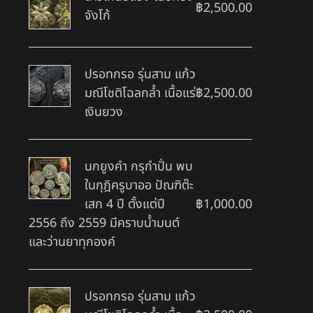
฿
2,500.00
จังโก้
ปรอทกรอ รุ่นสาม แก้ว
มณีโชติโฉลกล้ำ เนื้อแร่
฿
2,500.00
เงินยวง
นกยูงคำ กรุกำปั่น พบ
ในกุฎิครูบาออ ปัณฑิต๊ะ
เสก 4 ปี ตั้งแต่ปี
฿
1,000.00
2556 ถึง 2559 มีคราบน้ำมนต์
และว่านยาทุกองค์
ปรอทกรอ รุ่นสาม แก้ว