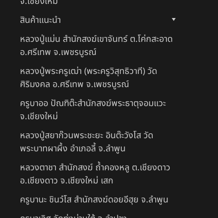
จ.เชียงใหม่
สินค้าแนะนำ
หลวงปู่แม่น สำนักสงฆ์เขาจันทร์ ต.โค่กสะอาด
อ.ศรีเทพ จ.เพชรบูรณ์
หลวงปู่พระครูเฒ่า (พระครูวิสุทธิวาที) วัด
ศิริมงคล อ.ศรีเทพ จ.เพชรบูรณ์
ครูบาออ ปัณฑิต๊ะสำนักสงฆ์พระธาตุจอมแวะ
จ.เชียงใหม่
หลวงปู่สยาก๊วนพระชะยะ อินต๊ะวังโส วัด
พระบาทผาผึ้ง อำเภอลี้ จ.ลำพูน
หลวงตาชา สำนักสงฆ์ ถ้ำคองหลู ต.เชียงดาว
อ.เชียงดาว จ.เชียงใหม่ เสก
ครูบานะ ชินวํโส สำนักสงฆ์ดอยอีฮุย จ.ลำพูน