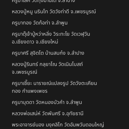
ครูบาเลิศ วัดทุ่งม่านใต้ จ.ลำปาง
หลวงปู่หนู นรินโท วัดวังท่าดี จ.เพชรบูรณ์
ครูบาทอง วัดก้อท่า จ.ลำพูน
ครูบาตุ๊เจ้าปู่หว่าหลิ่ง วิระทะโย วัดเวฬุวัน
อ.เชียงดาว จ.เชียงใหม่
ครูบาศรี สุจิตโต บ้านสบก๋ง จ.ลำปาง
หลวงปู่รินทร์ กลฺยาโณ วัดเนินโบสถ์
จ.เพชรบูรณ์
ครูบาเซี๊ยะ นารายณ์แปลงรูป วัดวังตะเคียน
ทอง กำแพงเพชร
ครูบาบุดดา วัดหนองบัวคํา จ.ลําพูน
หลวงพ่อเสน่ห์ วัดพันศรี จ.อุทัยธานี
พระอาจารย์นอง มงฺคลิโก วัดอัมพวันดอนใหญ่