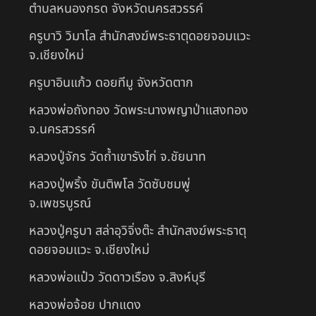
ตำบลหนองกรด จังหวัดนครสวรรค์
ครูบาวิ วิมาโล สำนักสงฆ์พระธาตุดอยจอมแวะ
จ.เชียงใหม่
ครูบาอินแก้ว ดอยทีมู จังหวัดตาก
หลวงพ่อถังทอง วัดพระนางพญาป่าแสงทอง
จ.นครสวรรค์
หลวงปู่จักร วัดถ้ำเขารังไก่ จ.ชัยนาท
หลวงปู่พริ้ง ขันติพโล วัดซับชมพู่
จ.เพชรบูรณ์
หลวงปู่ครูบา สล่าอุวิจิ่งต๊ะ สำนักสงฆ์พระธาตุ
ดอยจอมแวะ จ.เชียงใหม่
หลวงพ่อแป๋ว วัดดาวเรือง จ.สิงห์บุรี
หลวงพ่อจ้อย ปากแดง