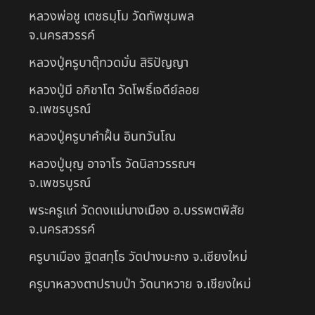
หลวงพ่อชู เตชธมฺโม วัดทัพชุมพล
จ.นครสวรรค์
หลวงปู่ครูบาตุ๊ทวดมั่น สิริปัญญา
หลวงปู่มี อภิชาโต วัดโพธิ์เจดีย์ลอย
จ.เพชรบูรณ์
หลวงปู่ครูบาคำฝั้น อินทวันโณ
หลวงปู่บุญ อาจาโร วัดนิลาวรรณฯ
จ.เพชรบูรณ์
พระครูแก่ วัดดงแม่นางเมือง อ.บรรพตพิสัย
จ.นครสวรรค์
ครูบาเมือง ฐิตสทฺโธ วัดปางมะกง จ.เชียงใหม่
ครูบาหลวงตาปราบป่า วัดนาหวาย จ.เชียงใหม่