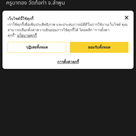
ครูบาทอง วัดก้อท่า จ.ลำพูน
ครูบาตุ๊เจ้าปู่หว่าหลิ่ง วิระทะโย วัดเวฬุวัน อ.เชียงดาว
เว็บไซต์นี้ใช้คุกกี้
จ.เชียงใหม่
เราใช้คุกกี้เพื่อเพิ่มประสิทธิภาพ และประสบการณ์ที่ดีในการใช้งานเว็บไซต์ คุณ
สามารถเลือกตั้งค่าความยินยอมการใช้คุกกี้ได้ โดยคลิก "การตั้งค่า
ครูบาศรี สุจิตโต บ้านสบก๋ง จ.ลำปาง
คุกกี้"
นโยบายคุกกี้
หลวงปู่รินทร์ กลฺยาโณ วัดเนินโบสถ์ จ.เพชรบูรณ์
ปฏิเสธทั้งหมด
ยอมรับทั้งหมด
ครูบาเซี๊ยะ นารายณ์แปลงรูป วัดวังตะเคียนทอง
การตั้งค่าคุกกี้
กำแพงเพชร
ครูบาบุดดา วัดหนองบัวคํา จ.ลําพูน
หลวงพ่อเสน่ห์ วัดพันศรี จ.อุทัยธานี
พระอาจารย์นอง มงฺคลิโก วัดอัมพวันดอนใหญ่ ตำบลหนอง
กรด จังหวัดนครสวรรค์
ครูบาวิ วิมาโล สำนักสงฆ์พระธาตุดอยจอมแวะ จ.เชียงใหม่
ครูบาอินแก้ว ดอยทีมู จังหวัดตาก