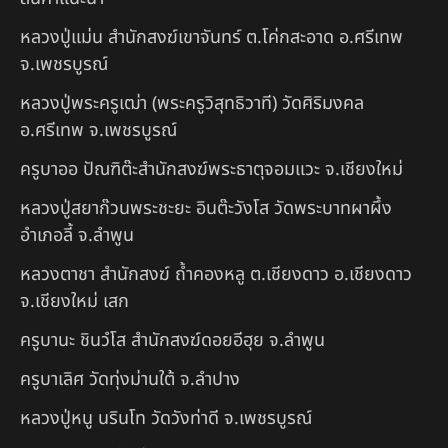
หลวงปู่แม่น สำนักสงฆ์เขาจันทร์ ต.โค่กสะอาด อ.ศรีเทพ
จ.เพชรบูรณ์
หลวงปู่พระครูเฒ่า (พระครูวิสุทธิวาที) วัดศิริมงคล
อ.ศรีเทพ จ.เพชรบูรณ์
ครูบาออ ปัณฑิต๊ะสำนักสงฆ์พระธาตุจอมแวะ จ.เชียงใหม่
หลวงปู่สยาก๊วนพระชะยะ อินต๊ะวังโส วัดพระบาทผาผึ้ง
อำเภอลี้ จ.ลำพูน
หลวงตาชา สำนักสงฆ์ ถ้ำคองหลู ต.เชียงดาว อ.เชียงดาว
จ.เชียงใหม่ เสก
ครูบานะ ชินวํโส สำนักสงฆ์ดอยอีฮุย จ.ลำพูน
ครูบาเลิศ วัดทุ่งม่านใต้ จ.ลำปาง
หลวงปู่หนู นรินโท วัดวังท่าดี จ.เพชรบูรณ์