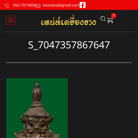
062-7015858
koovolvo@gmail.com
0
S_7047357867647