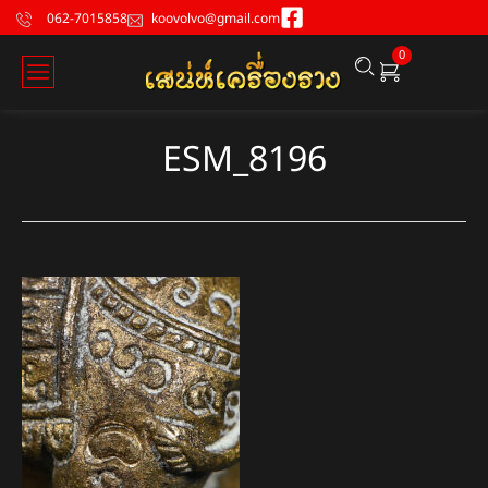
062-7015858
koovolvo@gmail.com
0
ESM_8196