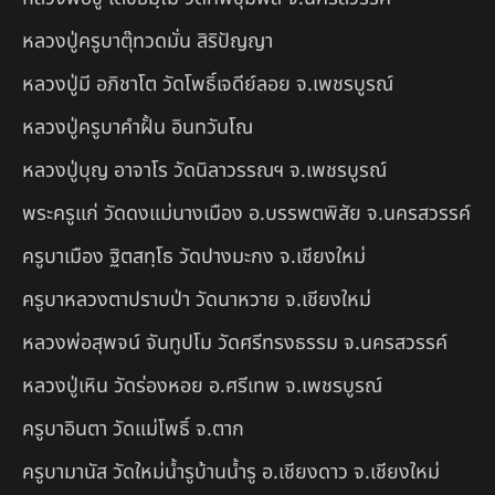
หลวงปู่ครูบาตุ๊ทวดมั่น สิริปัญญา
หลวงปู่มี อภิชาโต วัดโพธิ์เจดีย์ลอย จ.เพชรบูรณ์
หลวงปู่ครูบาคำฝั้น อินทวันโณ
หลวงปู่บุญ อาจาโร วัดนิลาวรรณฯ จ.เพชรบูรณ์
พระครูแก่ วัดดงแม่นางเมือง อ.บรรพตพิสัย จ.นครสวรรค์
ครูบาเมือง ฐิตสทฺโธ วัดปางมะกง จ.เชียงใหม่
ครูบาหลวงตาปราบป่า วัดนาหวาย จ.เชียงใหม่
หลวงพ่อสุพจน์ จันทูปโม วัดศรีทรงธรรม จ.นครสวรรค์
หลวงปู่เหิน วัดร่องหอย อ.ศรีเทพ จ.เพชรบูรณ์
ครูบาอินตา วัดแม่โพธิ์ จ.ตาก
ครูบามานัส วัดใหม่น้ำรูบ้านน้ำรู อ.เชียงดาว จ.เชียงใหม่