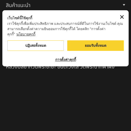
สินค้าแนะนำ
หลวงปู่แม่น สำนักสงฆ์เขาจันทร์ ต.โค่กสะอาด อ.ศรีเทพ
เว็บไซต์นี้ใช้คุกกี้
จ.เพชรบูรณ์
เราใช้คุกกี้เพื่อเพิ่มประสิทธิภาพ และประสบการณ์ที่ดีในการใช้งานเว็บไซต์ คุณ
สามารถเลือกตั้งค่าความยินยอมการใช้คุกกี้ได้ โดยคลิก "การตั้งค่า
คุกกี้"
นโยบายคุกกี้
หลวงปู่พระครูเฒ่า (พระครูวิสุทธิวาที) วัดศิริมงคล
อ.ศรีเทพ จ.เพชรบูรณ์
ปฏิเสธทั้งหมด
ยอมรับทั้งหมด
ครูบาออ ปัณฑิต๊ะสำนักสงฆ์พระธาตุจอมแวะ จ.เชียงใหม่
การตั้งค่าคุกกี้
หลวงปู่สยาก๊วนพระชะยะ อินต๊ะวังโส วัดพระบาทผาผึ้ง
อำเภอลี้ จ.ลำพูน
หลวงตาชา สำนักสงฆ์ ถ้ำคองหลู ต.เชียงดาว อ.เชียงดาว
จ.เชียงใหม่ เสก
ครูบานะ ชินวํโส สำนักสงฆ์ดอยอีฮุย จ.ลำพูน
ครูบาเลิศ วัดทุ่งม่านใต้ จ.ลำปาง
หลวงปู่หนู นรินโท วัดวังท่าดี จ.เพชรบูรณ์