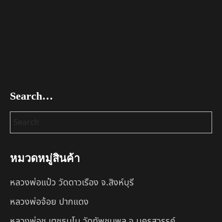
Search…
หมวดหมู่สินค้า
หลวงพ่อแป๋ว วัดดาวเรือง จ.สิงห์บุรี
หลวงพ่อจ้อย ปากแดง
หลวงพ่อชู เตชธมฺโม วัดทัพชุมพล จ.นครสวรรค์