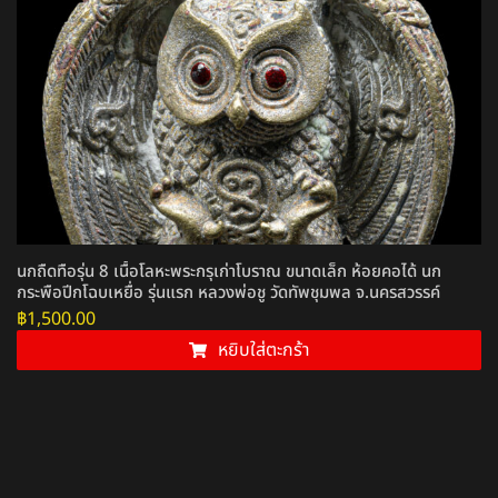
นกถืดทือรุ่น 8 เนื้อโลหะพระกรุเก่าโบราณ ขนาดเล็ก ห้อยคอได้ นก
กระพือปีกโฉบเหยื่อ รุ่นแรก หลวงพ่อชู วัดทัพชุมพล จ.นครสวรรค์
฿
1,500.00
หยิบใส่ตะกร้า