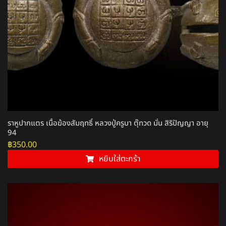
ราหูปากแตร เนื้อฆ้องสัมฤทธิ์ หลวงปู่ครูบา ตุ๊ทวด มั่น สิริปัญญา อายุ
94
฿
350.00
หยิบใส่ตะกร้า