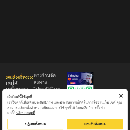
ทางร้านจัด
เสน่ห์
ส่งทาง
เครื่องราง
ไปรษณีย์ไทย
ของขลัง
EMS 60
เว็บไซต์นี้ใช้คุกกี้
เราใช้คุกกี้เพื่อเพิ่มประสิทธิภาพ และประสบการณ์ที่ดีในการใช้งานเว็บไซต์ คุณ
บาท (พระ
ศูนย์รวมพระ
สามารถเลือกตั้งค่าความยินยอมการใช้คุกกี้ได้ โดยคลิก "การตั้งค่า
บูชา
เครื่อง วัตถุ
คุกกี้"
นโยบายคุกกี้
+EMS100
มงคล พระ
บาท )
ปฏิเสธทั้งหมด
ยอมรับทั้งหมด
ใหม่