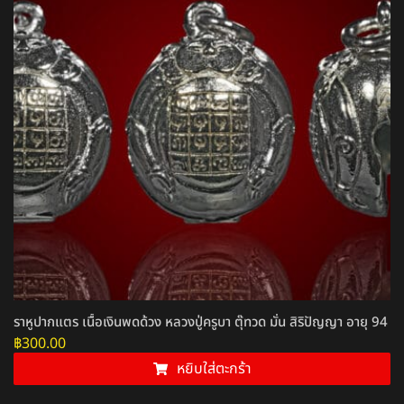
ราหูปากแตร เนื้อเงินพดด้วง หลวงปู่ครูบา ตุ๊ทวด มั่น สิริปัญญา อายุ 94
฿
300.00
หยิบใส่ตะกร้า