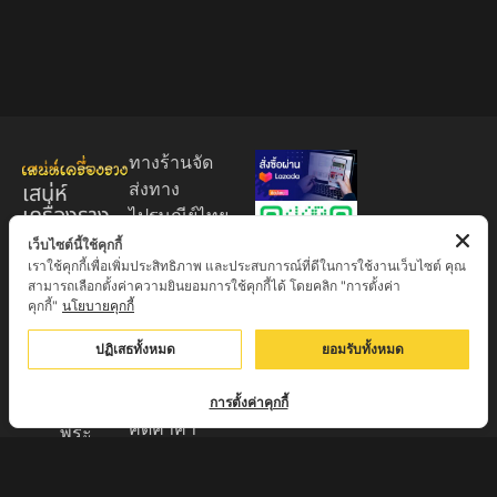
ทางร้านจัด
เสน่ห์
ส่งทาง
เครื่องราง
ไปรษณีย์ไทย
ของขลัง
EMS 60
เว็บไซต์นี้ใช้คุกกี้
เราใช้คุกกี้เพื่อเพิ่มประสิทธิภาพ และประสบการณ์ที่ดีในการใช้งานเว็บไซต์ คุณ
บาท (พระ
ศูนย์รวมพระ
สามารถเลือกตั้งค่าความยินยอมการใช้คุกกี้ได้ โดยคลิก "การตั้งค่า
บูชา
เครื่อง วัตถุ
คุกกี้"
นโยบายคุกกี้
+EMS100
มงคล พระ
บาท )
ปฏิเสธทั้งหมด
ยอมรับทั้งหมด
ใหม่
มีบริการเก็บ
เครื่องราง
เงินปลายทาง
การตั้งค่าคุกกี้
ของขลัง จาก
คิดค่าค่า
พระ
ธรรมเนียม
เกจิอาจารย์
3% จาก
ดังทั่วประเทศ