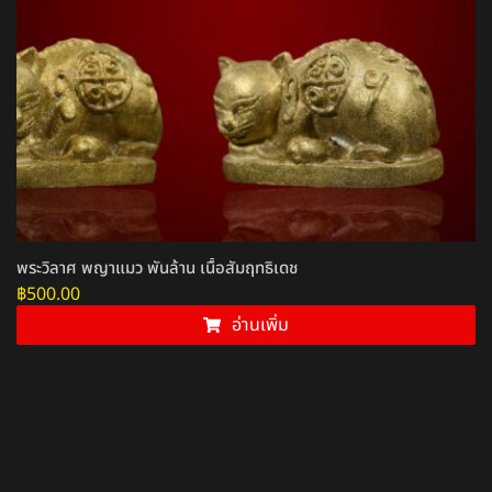
พระวิลาศ พญาแมว พันล้าน เนื้อสัมฤทธิเดช
฿
500.00
อ่านเพิ่ม