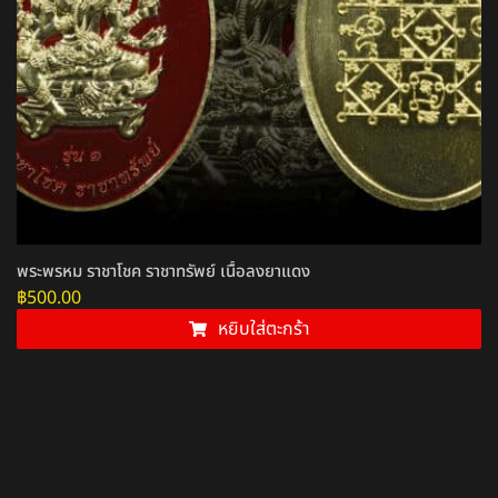
พระพรหม ราชาโชค ราชาทรัพย์ เนื้อลงยาแดง
฿
500.00
หยิบใส่ตะกร้า