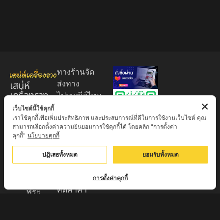
ทางร้านจัด
เสน่ห์
ส่งทาง
เครื่องราง
ไปรษณีย์ไทย
ของขลัง
EMS 60
เว็บไซต์นี้ใช้คุกกี้
เราใช้คุกกี้เพื่อเพิ่มประสิทธิภาพ และประสบการณ์ที่ดีในการใช้งานเว็บไซต์ คุณ
บาท (พระ
ศูนย์รวมพระ
สามารถเลือกตั้งค่าความยินยอมการใช้คุกกี้ได้ โดยคลิก "การตั้งค่า
บูชา
เครื่อง วัตถุ
คุกกี้"
นโยบายคุกกี้
+EMS100
มงคล พระ
บาท )
ปฏิเสธทั้งหมด
ยอมรับทั้งหมด
ใหม่
มีบริการเก็บ
เครื่องราง
เงินปลายทาง
การตั้งค่าคุกกี้
ของขลัง จาก
คิดค่าค่า
พระ
ธรรมเนียม
เกจิอาจารย์
3% จาก
ดังทั่วประเทศ