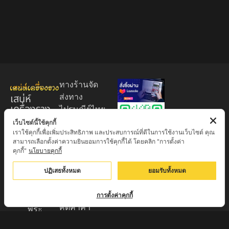
ทางร้านจัด
เสน่ห์
ส่งทาง
เครื่องราง
ไปรษณีย์ไทย
ของขลัง
EMS 60
เว็บไซต์นี้ใช้คุกกี้
เราใช้คุกกี้เพื่อเพิ่มประสิทธิภาพ และประสบการณ์ที่ดีในการใช้งานเว็บไซต์ คุณ
บาท (พระ
ศูนย์รวมพระ
สามารถเลือกตั้งค่าความยินยอมการใช้คุกกี้ได้ โดยคลิก "การตั้งค่า
บูชา
เครื่อง วัตถุ
คุกกี้"
นโยบายคุกกี้
+EMS100
มงคล พระ
บาท )
ปฏิเสธทั้งหมด
ยอมรับทั้งหมด
ใหม่
มีบริการเก็บ
เครื่องราง
เงินปลายทาง
การตั้งค่าคุกกี้
ของขลัง จาก
คิดค่าค่า
พระ
ธรรมเนียม
เกจิอาจารย์