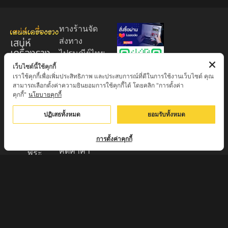
ทางร้านจัด
เสน่ห์
ส่งทาง
เครื่องราง
ไปรษณีย์ไทย
ของขลัง
EMS 60
เว็บไซต์นี้ใช้คุกกี้
เราใช้คุกกี้เพื่อเพิ่มประสิทธิภาพ และประสบการณ์ที่ดีในการใช้งานเว็บไซต์ คุณ
บาท (พระ
ศูนย์รวมพระ
สามารถเลือกตั้งค่าความยินยอมการใช้คุกกี้ได้ โดยคลิก "การตั้งค่า
บูชา
เครื่อง วัตถุ
คุกกี้"
นโยบายคุกกี้
+EMS100
มงคล พระ
บาท )
ปฏิเสธทั้งหมด
ยอมรับทั้งหมด
ใหม่
มีบริการเก็บ
เครื่องราง
เงินปลายทาง
การตั้งค่าคุกกี้
ของขลัง จาก
คิดค่าค่า
พระ
ธรรมเนียม
เกจิอาจารย์
3% จาก
ดังทั่วประเทศ
มูลค่าของ
รับประกัน
สินค้า
พระแท้จาก
ส่งของทุกวัน
วัด 100%
ตัดรอบทุก