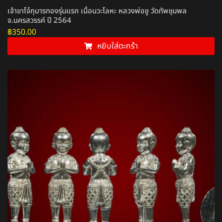
เจ้าขาโจ๋กุมารทองรุ่นแรก เนื้อนวะโลหะ หลวงพ่อชู วัดทัพชุมพล
จ.นครสวรรค์ ปี 2564
฿
350.00
หยิบใส่ตะกร้า