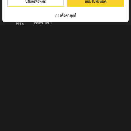
บาท )
ปฏิเสธทั้งหมด
ยอมรับทั้งหมด
ใหม่
มีบริการเก็บ
เครื่องราง
เงินปลายทาง
การตั้งค่าคุกกี้
ของขลัง จาก
คิดค่าค่า
พระ
ธรรมเนียม
เกจิอาจารย์
3% จาก
ดังทั่วประเทศ
มูลค่าของ
รับประกัน
สินค้า
พระแท้จาก
ส่งของทุกวัน
วัด 100%
ตัดรอบทุก
กรุณา
17:00 ส่งไว
สอบถามราย
แพ็คของมี
ละเอียดทาง
มาตรฐาน
เบอร์โทรศัพท์
ส่งของจาก
062-
ปทุมธานี
7015858
ท่านจะได้รับ
หรือ ID LINE
สินค้าภายใน
:
2-3 วัน
@sn062701