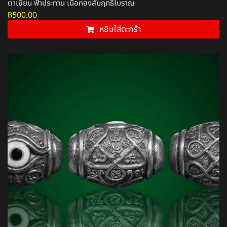
ตาเซียน ฟ้าประทาน เนื้อทองสัมฤทธิ์โบราณ
฿
500.00
หยิบใส่ตะกร้า