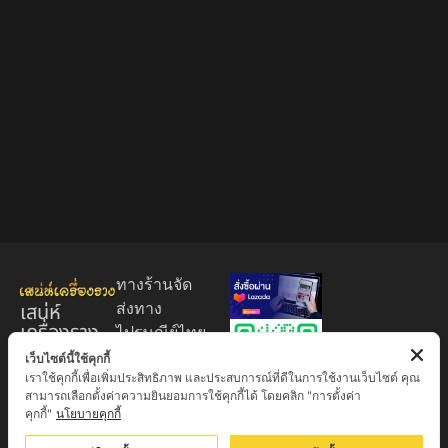
ทางร้านจัด
เสน่ห์
ส่งทาง
เครื่องราง
ไปรษณีย์ไทย
ของขลัง
EMS 60
เว็บไซต์นี้ใช้คุกกี้
เราใช้คุกกี้เพื่อเพิ่มประสิทธิภาพ และประสบการณ์ที่ดีในการใช้งานเว็บไซต์ คุณ
บาท (พระ
ศูนย์รวมพระ
สามารถเลือกตั้งค่าความยินยอมการใช้คุกกี้ได้ โดยคลิก "การตั้งค่า
บูชา
เครื่อง วัตถุ
คุกกี้"
นโยบายคุกกี้
+EMS100
มงคล พระ