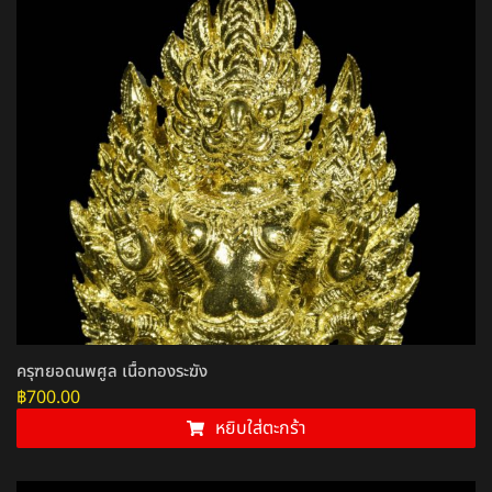
ครุฑยอดนพศูล เนื้อทองระฆัง
฿
700.00
หยิบใส่ตะกร้า