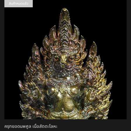
สินค้าหมดแล้ว
ครุฑยอดนพศูล เนื้อสัตตะโลหะ