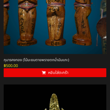
กุมารคงทอง (ไม้มะยมตายพรายตกน้ำมันแกะ)
฿
500.00
หยิบใส่ตะกร้า