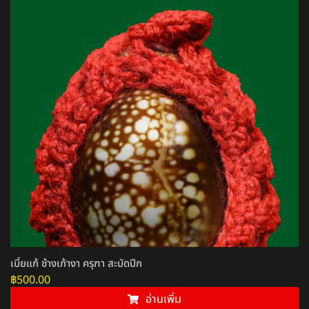
เบี้ยแก้ ช้างเก้างา ครุฑา สะบัดปีก
฿
500.00
อ่านเพิ่ม