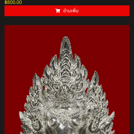
฿
800.00
อ่านเพิ่ม