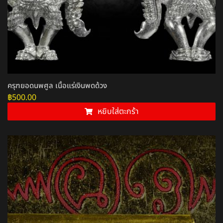
ครุฑยอดนพศูล เนื้อแร่เงินพดด้วง
฿
500.00
หยิบใส่ตะกร้า