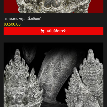
ครุฑยอดนพศูล เนื้อเงินแท้
฿
3,500.00
หยิบใส่ตะกร้า