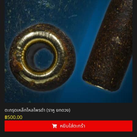
ตะกรุดเหล็กไหลไพรดำ (ราหู ยกดวง)
฿
500.00
หยิบใส่ตะกร้า