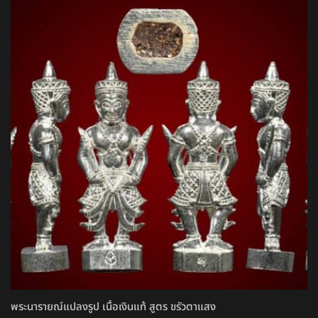
พระนารายณ์แปลงรูป เนื้อเงินแท้ สูตร ขรัวตาแสง