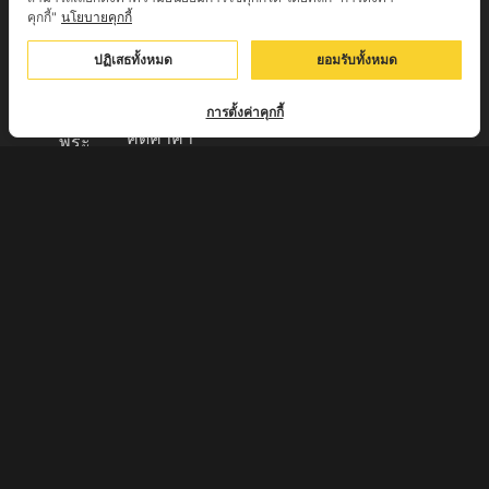
บูชา
เครื่อง วัตถุ
คุกกี้"
นโยบายคุกกี้
+EMS100
มงคล พระ
บาท )
ปฏิเสธทั้งหมด
ยอมรับทั้งหมด
ใหม่
มีบริการเก็บ
เครื่องราง
เงินปลายทาง
การตั้งค่าคุกกี้
ของขลัง จาก
คิดค่าค่า
พระ
ธรรมเนียม
เกจิอาจารย์
3% จาก
ดังทั่วประเทศ
มูลค่าของ
รับประกัน
สินค้า
พระแท้จาก
ส่งของทุกวัน
วัด 100%
ตัดรอบทุก
กรุณา
17:00 ส่งไว
สอบถามราย
แพ็คของมี
ละเอียดทาง
มาตรฐาน
เบอร์โทรศัพท์
ส่งของจาก
062-
ปทุมธานี
7015858
ท่านจะได้รับ
หรือ ID LINE
สินค้าภายใน