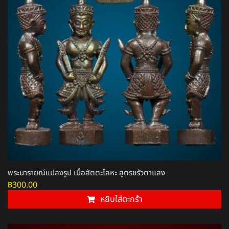
พระนารายณ์แปลงรูป เนื้อสัตตะโลหะ สูตรขรัวตาแสง
฿
300.00
หยิบใส่ตะกร้า