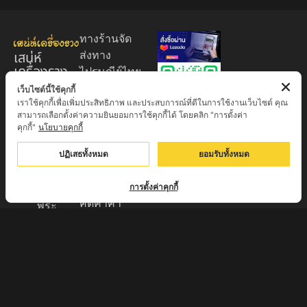
ทางร้านจัด
เสน่ห์
ส่งทาง
เครื่องราง
ไปรษณีย์ไทย
ของขลัง
EMS 60
เว็บไซต์นี้ใช้คุกกี้
เราใช้คุกกี้เพื่อเพิ่มประสิทธิภาพ และประสบการณ์ที่ดีในการใช้งานเว็บไซต์ คุณ
บาท (พระ
ศูนย์รวมพระ
สามารถเลือกตั้งค่าความยินยอมการใช้คุกกี้ได้ โดยคลิก "การตั้งค่า
บูชา
เครื่อง วัตถุ
คุกกี้"
นโยบายคุกกี้
+EMS100
มงคล พระ
บาท )
ปฏิเสธทั้งหมด
ยอมรับทั้งหมด
ใหม่
มีบริการเก็บ
เครื่องราง
เงินปลายทาง
การตั้งค่าคุกกี้
ของขลัง จาก
คิดค่าค่า
พระ
ธรรมเนียม
เกจิอาจารย์
3% จาก
ดังทั่วประเทศ
มูลค่าของ
รับประกัน
สินค้า
พระแท้จาก
ส่งของทุกวัน
วัด 100%
ตัดรอบทุก