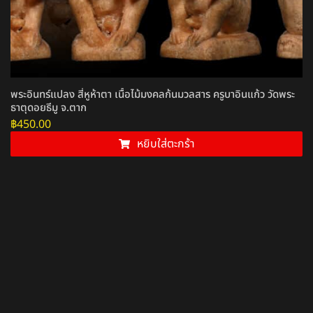
พระอินทร์แปลง สี่หูห้าตา เนื้อไม้มงคลก้นมวลสาร ครูบาอินแก้ว วัดพระ
ธาตุดอยธีมู จ.ตาก
฿
450.00
หยิบใส่ตะกร้า