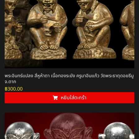
พระอินทร์แปลง สี่หูห้าตา เนื้อทองระฆัง ครูบาอินแก้ว วัดพระธาตุดอยธีมู
จ.ตาก
฿
300.00
หยิบใส่ตะกร้า