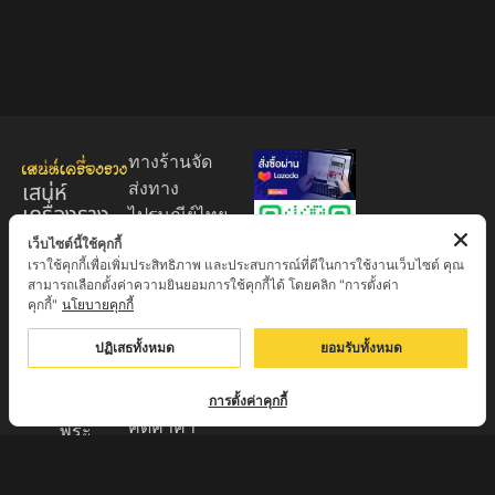
ทางร้านจัด
เสน่ห์
ส่งทาง
เครื่องราง
ไปรษณีย์ไทย
ของขลัง
EMS 60
เว็บไซต์นี้ใช้คุกกี้
เราใช้คุกกี้เพื่อเพิ่มประสิทธิภาพ และประสบการณ์ที่ดีในการใช้งานเว็บไซต์ คุณ
บาท (พระ
ศูนย์รวมพระ
สามารถเลือกตั้งค่าความยินยอมการใช้คุกกี้ได้ โดยคลิก "การตั้งค่า
บูชา
เครื่อง วัตถุ
คุกกี้"
นโยบายคุกกี้
+EMS100
มงคล พระ
บาท )
ปฏิเสธทั้งหมด
ยอมรับทั้งหมด
ใหม่
มีบริการเก็บ
เครื่องราง
เงินปลายทาง
การตั้งค่าคุกกี้
ของขลัง จาก
คิดค่าค่า
พระ
ธรรมเนียม
เกจิอาจารย์
3% จาก
ดังทั่วประเทศ