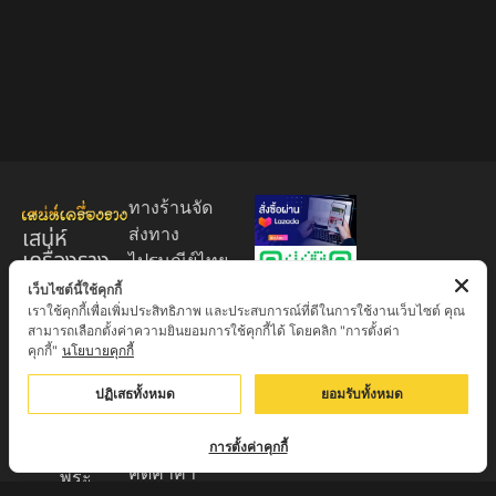
ทางร้านจัด
เสน่ห์
ส่งทาง
เครื่องราง
ไปรษณีย์ไทย
ของขลัง
EMS 60
เว็บไซต์นี้ใช้คุกกี้
เราใช้คุกกี้เพื่อเพิ่มประสิทธิภาพ และประสบการณ์ที่ดีในการใช้งานเว็บไซต์ คุณ
บาท (พระ
ศูนย์รวมพระ
สามารถเลือกตั้งค่าความยินยอมการใช้คุกกี้ได้ โดยคลิก "การตั้งค่า
บูชา
เครื่อง วัตถุ
คุกกี้"
นโยบายคุกกี้
+EMS100
มงคล พระ
บาท )
ปฏิเสธทั้งหมด
ยอมรับทั้งหมด
ใหม่
มีบริการเก็บ
เครื่องราง
เงินปลายทาง
การตั้งค่าคุกกี้
ของขลัง จาก
คิดค่าค่า
พระ