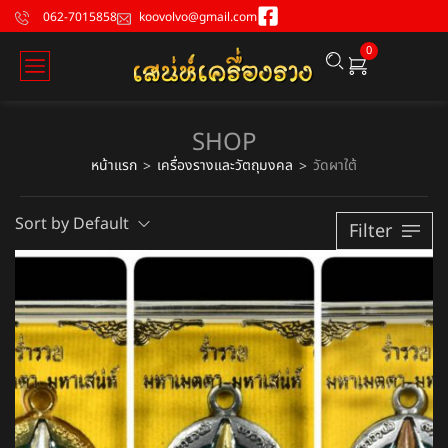
062-7015858
koovolvo@gmail.com
0
SHOP
หน้าแรก
เครื่องรางและวัตถุมงคล
วัดผาใต้
>
>
Sort by Default
Filter