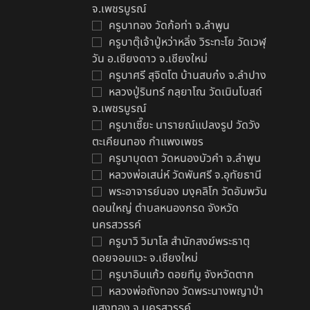
จ.เพชรบูรณ์
ครูบาทอง วัดก้อท่า จ.ลำพูน
ครูบาตุ๊เจ้าปู่หว่าหลิ่ง วิระทะโย วัดเวฬุ
วัน อ.เชียงดาว จ.เชียงใหม่
ครูบาศรี สุจิตโต บ้านสบก๋ง จ.ลำปาง
หลวงปู่รินทร์ กลฺยาโณ วัดเนินโบสถ์
จ.เพชรบูรณ์
ครูบาเซี๊ยะ นารายณ์แปลงรูป วัดวัง
ตะเคียนทอง กำแพงเพชร
ครูบาบุดดา วัดหนองบัวคํา จ.ลําพูน
หลวงพ่อเสน่ห์ วัดพันศรี จ.อุทัยธานี
พระอาจารย์นอง มงฺคลิโก วัดอัมพวัน
ดอนใหญ่ ตำบลหนองกรด จังหวัด
นครสวรรค์
ครูบาวิ วิมาโล สำนักสงฆ์พระธาตุ
ดอยจอมแวะ จ.เชียงใหม่
ครูบาอินแก้ว ดอยทีมู จังหวัดตาก
หลวงพ่อถังทอง วัดพระนางพญาป่า
แสงทอง จ.นครสวรรค์