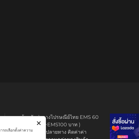
ทางร้านจัดส่งทางไปรษณีย์ไทย EMS 60
บาท (พระบูชา +EMS100 บาท )
มารถเลือกตั้งค่าความ
มีบริการเก็บเงินปลายทาง คิดค่าค่า