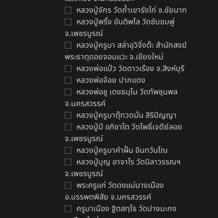
หลวงปู่จักร วัดถ้ำเขารังไก่ จ.ชัยนาท
หลวงปู่พริ้ง ขันติพโล วัดซับชมพู่
จ.เพชรบูรณ์
หลวงปู่ครูบา สล่าอุวิจิ่งต๊ะ สำนักสงฆ์
พระธาตุดอยจอมแวะ จ.เชียงใหม่
หลวงพ่อแป๋ว วัดดาวเรือง จ.สิงห์บุรี
หลวงพ่อจ้อย ปากแดง
หลวงพ่อชู เตชธมฺโม วัดทัพชุมพล
จ.นครสวรรค์
หลวงปู่ครูบาตุ๊ทวดมั่น สิริปัญญา
หลวงปู่มี อภิชาโต วัดโพธิ์เจดีย์ลอย
จ.เพชรบูรณ์
หลวงปู่ครูบาคำฝั้น อินทวันโณ
หลวงปู่บุญ อาจาโร วัดนิลาวรรณฯ
จ.เพชรบูรณ์
พระครูแก่ วัดดงแม่นางเมือง
อ.บรรพตพิสัย จ.นครสวรรค์
ครูบาเมือง ฐิตสทฺโธ วัดปางมะกง