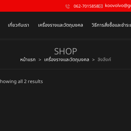
koovolvo@g
062-7015858
เกี่ยวกับเรา
เครื่องรางและวัตถุมงคล
วิธีการสั่งซื้อและชำระ
SHOP
หน้าแรก
เครื่องรางและวัตถุมงคล
ลิงลึงค์
>
>
howing all 2 results