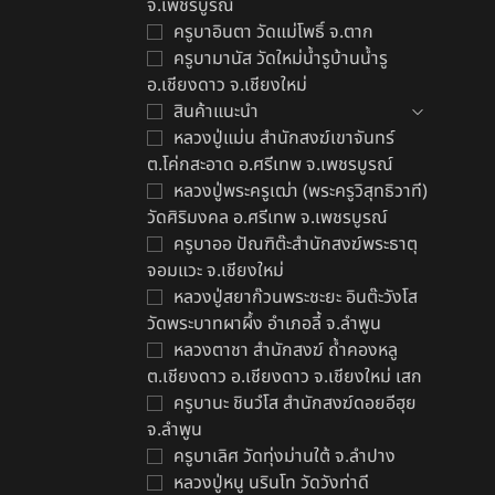
จ.เพชรบูรณ์
ครูบาอินตา วัดแม่โพธิ์ จ.ตาก
ครูบามานัส วัดใหม่น้ำรูบ้านน้ำรู
อ.เชียงดาว จ.เชียงใหม่
สินค้าแนะนำ
ล
หลวงปู่แม่น สำนักสงฆ์เขาจันทร์
฿
ต.โค่กสะอาด อ.ศรีเทพ จ.เพชรบูรณ์
หลวงปู่พระครูเฒ่า (พระครูวิสุทธิวาที)
วัดศิริมงคล อ.ศรีเทพ จ.เพชรบูรณ์
ครูบาออ ปัณฑิต๊ะสำนักสงฆ์พระธาตุ
จอมแวะ จ.เชียงใหม่
หลวงปู่สยาก๊วนพระชะยะ อินต๊ะวังโส
วัดพระบาทผาผึ้ง อำเภอลี้ จ.ลำพูน
หลวงตาชา สำนักสงฆ์ ถ้ำคองหลู
ต.เชียงดาว อ.เชียงดาว จ.เชียงใหม่ เสก
ครูบานะ ชินวํโส สำนักสงฆ์ดอยอีฮุย
จ.ลำพูน
ครูบาเลิศ วัดทุ่งม่านใต้ จ.ลำปาง
หลวงปู่หนู นรินโท วัดวังท่าดี