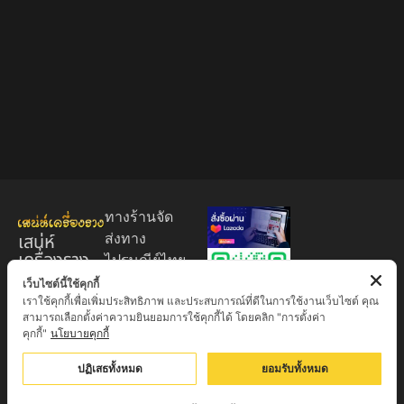
ทางร้านจัด
เสน่ห์
ส่งทาง
เครื่องราง
ไปรษณีย์ไทย
ของขลัง
EMS 60
เว็บไซต์นี้ใช้คุกกี้
เราใช้คุกกี้เพื่อเพิ่มประสิทธิภาพ และประสบการณ์ที่ดีในการใช้งานเว็บไซต์ คุณ
บาท (พระ
ศูนย์รวมพระ
สามารถเลือกตั้งค่าความยินยอมการใช้คุกกี้ได้ โดยคลิก "การตั้งค่า
บูชา
เครื่อง วัตถุ
คุกกี้"
นโยบายคุกกี้
+EMS100
มงคล พระ
บาท )
ปฏิเสธทั้งหมด
ยอมรับทั้งหมด
ใหม่
มีบริการเก็บ
เครื่องราง