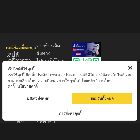
ทางร้านจัด
เสน่ห์
ส่งทาง
เครื่องราง
ไปรษณีย์ไทย
ของขลัง
EMS 60
เว็บไซต์นี้ใช้คุกกี้
เราใช้คุกกี้เพื่อเพิ่มประสิทธิภาพ และประสบการณ์ที่ดีในการใช้งานเว็บไซต์ คุณ
บาท (พระ
ศูนย์รวมพระ
สามารถเลือกตั้งค่าความยินยอมการใช้คุกกี้ได้ โดยคลิก "การตั้งค่า
บูชา
เครื่อง วัตถุ
คุกกี้"
นโยบายคุกกี้
+EMS100
มงคล พระ
บาท )
ปฏิเสธทั้งหมด
ยอมรับทั้งหมด
ใหม่
มีบริการเก็บ
เครื่องราง
เงินปลายทาง
การตั้งค่าคุกกี้
ของขลัง จาก
คิดค่าค่า
พระ
ธรรมเนียม
เกจิอาจารย์
3% จาก
ดังทั่วประเทศ