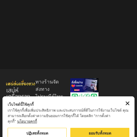
ทางร้านจัด
เสน่ห์
ส่งทาง
เครื่องราง
ไปรษณีย์ไทย
ของขลัง
EMS 60
เว็บไซต์นี้ใช้คุกกี้
เราใช้คุกกี้เพื่อเพิ่มประสิทธิภาพ และประสบการณ์ที่ดีในการใช้งานเว็บไซต์ คุณ
บาท (พระ
ศูนย์รวมพระ
สามารถเลือกตั้งค่าความยินยอมการใช้คุกกี้ได้ โดยคลิก "การตั้งค่า
บูชา
เครื่อง วัตถุ
คุกกี้"
นโยบายคุกกี้
+EMS100
มงคล พระ
บาท )
ปฏิเสธทั้งหมด
ยอมรับทั้งหมด
ใหม่