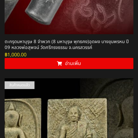
ตะกรุดมหาบุรุษ 8 จำพวก (8 มหาบุรุษ พุทธคง)อุดผง บางขุนพรหม ปี
09 หลวงพ่อสุพจน์ วัดศรีทรงธรรม จ.นครสวรรค์
฿
1,000.00
อ่านเพิ่ม
สินค้าหมดแล้ว