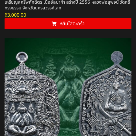
เหรียญสุครีพหักฉัตร เนื้ออัลปาก้า สร้างปี 2556 หลวงพ่อสุพจน์ วัดศรี
ทรงธรรม จังหวัดนครสวรรค์เสก
฿
3,000.00
หยิบใส่ตะกร้า