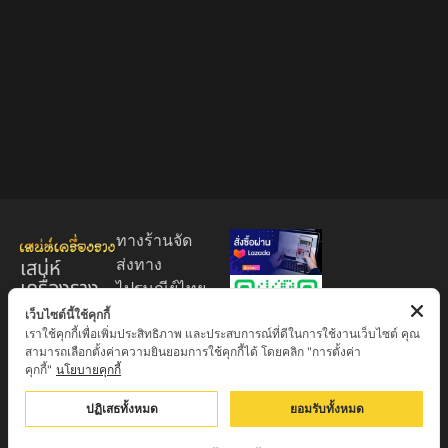
ทางร้านจัด
เสน่ห์
ส่งทาง
เครื่องราง
ไปรษณีย์ไทย
ของขลัง
EMS 60
เว็บไซต์นี้ใช้คุกกี้
เราใช้คุกกี้เพื่อเพิ่มประสิทธิภาพ และประสบการณ์ที่ดีในการใช้งานเว็บไซต์ คุณ
บาท (พระ
ศูนย์รวมพระ
สามารถเลือกตั้งค่าความยินยอมการใช้คุกกี้ได้ โดยคลิก "การตั้งค่า
บูชา
เครื่อง วัตถุ
คุกกี้"
นโยบายคุกกี้
+EMS100
มงคล พระ
บาท )
ปฏิเสธทั้งหมด
ยอมรับทั้งหมด
ใหม่
มีบริการเก็บ
เครื่องราง