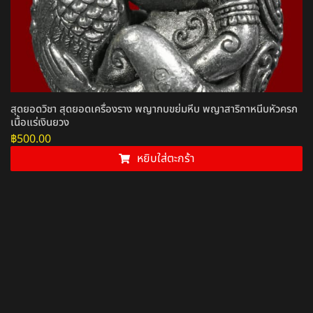
สุดยอดวิชา สุดยอดเครื่องราง พญากบขย่มหีบ พญาสาริกาหนีบหัวครก
เนื้อแร่เงินยวง
฿
500.00
หยิบใส่ตะกร้า