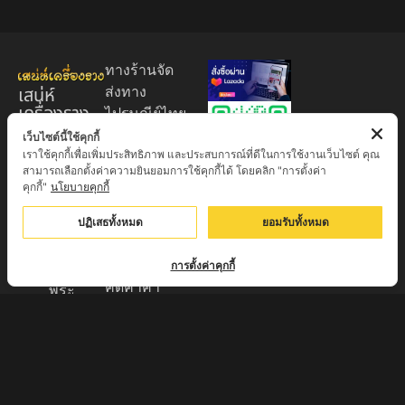
ทางร้านจัด
เสน่ห์
ส่งทาง
เครื่องราง
ไปรษณีย์ไทย
ของขลัง
EMS 60
เว็บไซต์นี้ใช้คุกกี้
เราใช้คุกกี้เพื่อเพิ่มประสิทธิภาพ และประสบการณ์ที่ดีในการใช้งานเว็บไซต์ คุณ
บาท (พระ
ศูนย์รวมพระ
สามารถเลือกตั้งค่าความยินยอมการใช้คุกกี้ได้ โดยคลิก "การตั้งค่า
บูชา
เครื่อง วัตถุ
คุกกี้"
นโยบายคุกกี้
+EMS100
มงคล พระ
บาท )
ปฏิเสธทั้งหมด
ยอมรับทั้งหมด
ใหม่
มีบริการเก็บ
เครื่องราง
เงินปลายทาง
การตั้งค่าคุกกี้
ของขลัง จาก
คิดค่าค่า
พระ
ธรรมเนียม
เกจิอาจารย์
3% จาก
ดังทั่วประเทศ
มูลค่าของ
รับประกัน
สินค้า
พระแท้จาก
ส่งของทุกวัน
วัด 100%