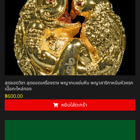
สุดยอดวิชา สุดยอดเครื่องราง พญากบขย่มหีบ พญาสาริกาหนีบหัวครก
เนื้อกะไหล่ทอง
฿
600.00
หยิบใส่ตะกร้า