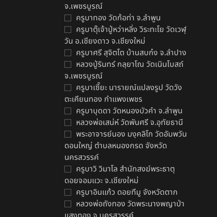
จ.เพชรบูรณ์
ครูบาทอง วัดก้อท่า จ.ลำพูน
ครูบาตุ๊เจ้าปู่หว่าหลิ่ง วิระทะโย วัดเวฬุ
วัน อ.เชียงดาว จ.เชียงใหม่
ครูบาศรี สุจิตโต บ้านสบก๋ง จ.ลำปาง
หลวงปู่รินทร์ กลฺยาโณ วัดเนินโบสถ์
จ.เพชรบูรณ์
ครูบาเซี๊ยะ นารายณ์แปลงรูป วัดวัง
ตะเคียนทอง กำแพงเพชร
ครูบาบุดดา วัดหนองบัวคํา จ.ลําพูน
หลวงพ่อเสน่ห์ วัดพันศรี จ.อุทัยธานี
พระอาจารย์นอง มงฺคลิโก วัดอัมพวัน
ดอนใหญ่ ตำบลหนองกรด จังหวัด
นครสวรรค์
ครูบาวิ วิมาโล สำนักสงฆ์พระธาตุ
ดอยจอมแวะ จ.เชียงใหม่
ครูบาอินแก้ว ดอยทีมู จังหวัดตาก
หลวงพ่อถังทอง วัดพระนางพญาป่า
แสงทอง จ.นครสวรรค์