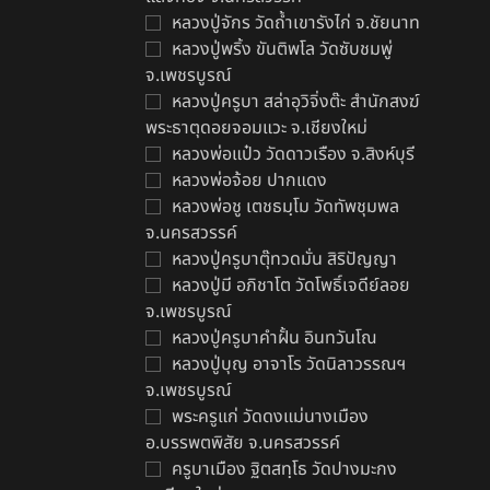
หลวงปู่จักร วัดถ้ำเขารังไก่ จ.ชัยนาท
หลวงปู่พริ้ง ขันติพโล วัดซับชมพู่
จ.เพชรบูรณ์
หลวงปู่ครูบา สล่าอุวิจิ่งต๊ะ สำนักสงฆ์
พระธาตุดอยจอมแวะ จ.เชียงใหม่
หลวงพ่อแป๋ว วัดดาวเรือง จ.สิงห์บุรี
หลวงพ่อจ้อย ปากแดง
หลวงพ่อชู เตชธมฺโม วัดทัพชุมพล
จ.นครสวรรค์
หลวงปู่ครูบาตุ๊ทวดมั่น สิริปัญญา
หลวงปู่มี อภิชาโต วัดโพธิ์เจดีย์ลอย
จ.เพชรบูรณ์
หลวงปู่ครูบาคำฝั้น อินทวันโณ
หลวงปู่บุญ อาจาโร วัดนิลาวรรณฯ
จ.เพชรบูรณ์
พระครูแก่ วัดดงแม่นางเมือง
อ.บรรพตพิสัย จ.นครสวรรค์
ครูบาเมือง ฐิตสทฺโธ วัดปางมะกง