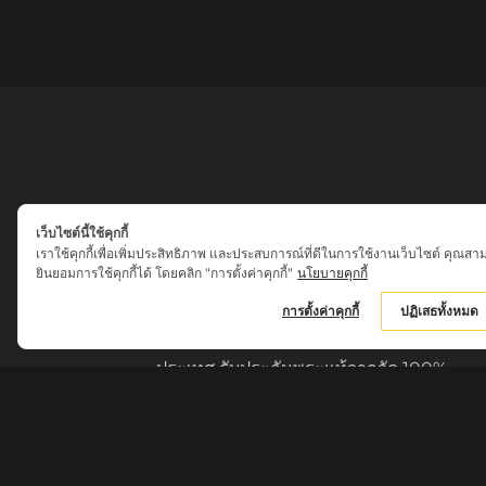
เว็บไซต์นี้ใช้คุกกี้
เราใช้คุกกี้เพื่อเพิ่มประสิทธิภาพ และประสบการณ์ที่ดีในการใช้งานเว็บไซต์ คุณสา
ยินยอมการใช้คุกกี้ได้ โดยคลิก "การตั้งค่าคุกกี้"
นโยบายคุกกี้
เสน่ห์เครื่องราง ของขลัง
การตั้งค่าคุกกี้
ปฏิเสธทั้งหมด
ศูนย์รวมพระเครื่อง วัตถุมงคล พระใหม่
เครื่องรางของขลัง จากพระเกจิอาจารย์ดังทั่ว
ประเทศ รับประกันพระแท้จากวัด 100%
กรุณาสอบถามรายละเอียดทางเบอร์โทรศัพท์
062-7015858
หรือ ID LINE : @sn0627015858 ก่อนชำระ