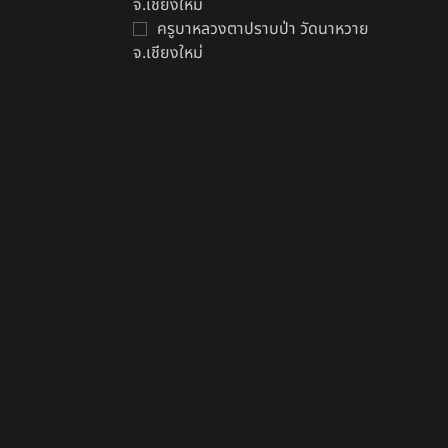
จ.เชียงใหม่
ครูบาหลวงตาปราบป่า วัดนาหวาย
จ.เชียงใหม่