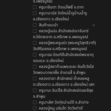
จ.เพชรบูรณ์
ครูบาอินตา วัดแม่โพธิ์ จ.ตาก
ครูบามานัส วัดใหม่น้ำรูบ้านน้ำรู
อ.เชียงดาว จ.เชียงใหม่
สินค้าแนะนำ
ป
หลวงปู่แม่น สำนักสงฆ์เขาจันทร์
฿
ต.โค่กสะอาด อ.ศรีเทพ จ.เพชรบูรณ์
หลวงปู่พระครูเฒ่า (พระครูวิสุทธิวาที)
วัดศิริมงคล อ.ศรีเทพ จ.เพชรบูรณ์
ครูบาออ ปัณฑิต๊ะสำนักสงฆ์พระธาตุ
จอมแวะ จ.เชียงใหม่
หลวงปู่สยาก๊วนพระชะยะ อินต๊ะวังโส
วัดพระบาทผาผึ้ง อำเภอลี้ จ.ลำพูน
หลวงตาชา สำนักสงฆ์ ถ้ำคองหลู
ต.เชียงดาว อ.เชียงดาว จ.เชียงใหม่ เสก
ครูบานะ ชินวํโส สำนักสงฆ์ดอยอีฮุย
จ.ลำพูน
ครูบาเลิศ วัดทุ่งม่านใต้ จ.ลำปาง
หลวงปู่หนู นรินโท วัดวังท่าดี