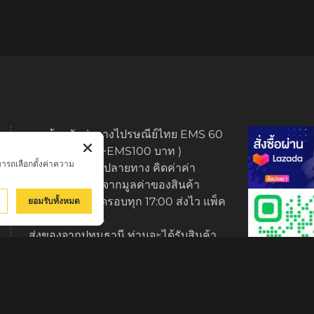
ทางร้านจัดส่งทางไปรษณีย์ไทย EMS 60
บาท (พระบูชา +EMS100 บาท )
มารถเลือกตั้งค่าความ
มีบริการเก็บเงินปลายทาง คิดค่าค่า
ธรรมเนียม 3% จากมูลค่าของสินค้า
ส่งของทุกวัน ตัดรอบทุก 17:00 ส่งไว แพ็ค
ยอมรับทั้งหมด
ของมีมาตรฐาน
ส่งของจากปทุมธานี ท่านจะได้รับสินค้า
ภายใน 2-3 วัน