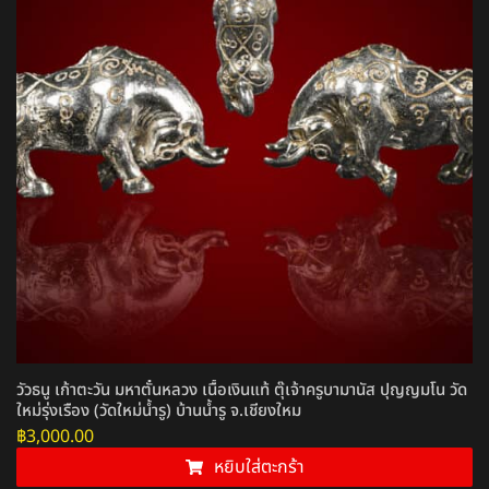
วัวธนู เก้าตะวัน มหาตั๋นหลวง เนื้อเงินแท้ ตุ๊เจ้าครูบามานัส ปุญญมโน วัด
ใหม่รุ่งเรือง (วัดใหม่น้ำรู) บ้านน้ำรู จ.เชียงใหม
฿
3,000.00
หยิบใส่ตะกร้า