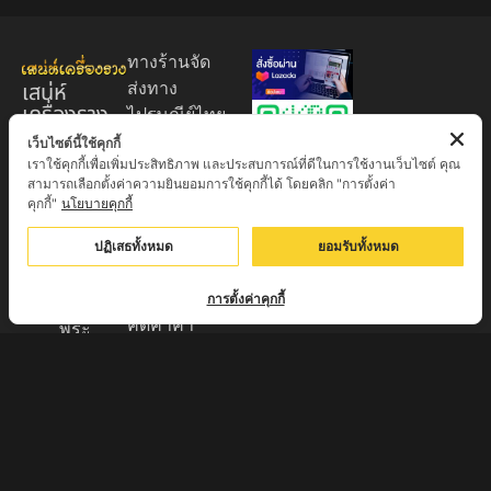
ทางร้านจัด
เสน่ห์
ส่งทาง
เครื่องราง
ไปรษณีย์ไทย
ของขลัง
EMS 60
เว็บไซต์นี้ใช้คุกกี้
เราใช้คุกกี้เพื่อเพิ่มประสิทธิภาพ และประสบการณ์ที่ดีในการใช้งานเว็บไซต์ คุณ
บาท (พระ
ศูนย์รวมพระ
สามารถเลือกตั้งค่าความยินยอมการใช้คุกกี้ได้ โดยคลิก "การตั้งค่า
บูชา
เครื่อง วัตถุ
คุกกี้"
นโยบายคุกกี้
+EMS100
มงคล พระ
บาท )
ปฏิเสธทั้งหมด
ยอมรับทั้งหมด
ใหม่
มีบริการเก็บ
เครื่องราง
เงินปลายทาง
การตั้งค่าคุกกี้
ของขลัง จาก
คิดค่าค่า
พระ
ธรรมเนียม
เกจิอาจารย์
3% จาก
ดังทั่วประเทศ
มูลค่าของ
รับประกัน
สินค้า
พระแท้จาก
ส่งของทุกวัน
วัด 100%
ตัดรอบทุก