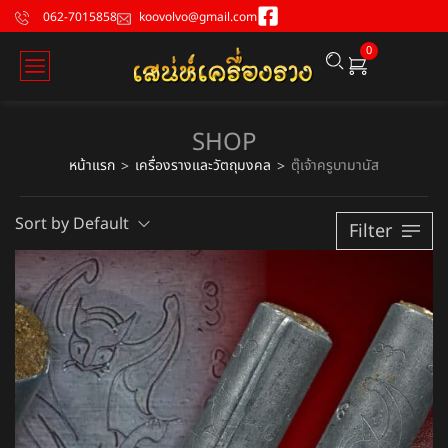
062-7015858
koovolvo@gmail.com
0
SHOP
หน้าแรก
เครื่องรางและวัตถุมงคล
ตุ๊เจ้าครูบามานัส
>
>
Sort by Default
Filter