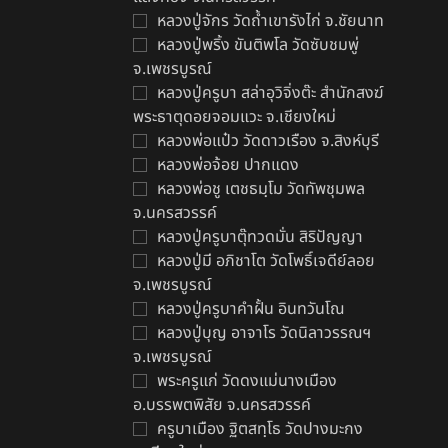
หลวงปู่จักร วัดถ้ำเขารังไก่ จ.ชัยนาท
หลวงปู่พริ้ง ขันติพโล วัดซับชมพู่
จ.เพชรบูรณ์
หลวงปู่ครูบา สล่าอุวิจิ่งต๊ะ สำนักสงฆ์
พระธาตุดอยจอมแวะ จ.เชียงใหม่
หลวงพ่อแป๋ว วัดดาวเรือง จ.สิงห์บุรี
หลวงพ่อจ้อย ปากแดง
หลวงพ่อชู เตชธมฺโม วัดทัพชุมพล
จ.นครสวรรค์
หลวงปู่ครูบาตุ๊ทวดมั่น สิริปัญญา
หลวงปู่มี อภิชาโต วัดโพธิ์เจดีย์ลอย
จ.เพชรบูรณ์
หลวงปู่ครูบาคำฝั้น อินทวันโณ
หลวงปู่บุญ อาจาโร วัดนิลาวรรณฯ
จ.เพชรบูรณ์
พระครูแก่ วัดดงแม่นางเมือง
อ.บรรพตพิสัย จ.นครสวรรค์
ครูบาเมือง ฐิตสทฺโธ วัดปางมะกง