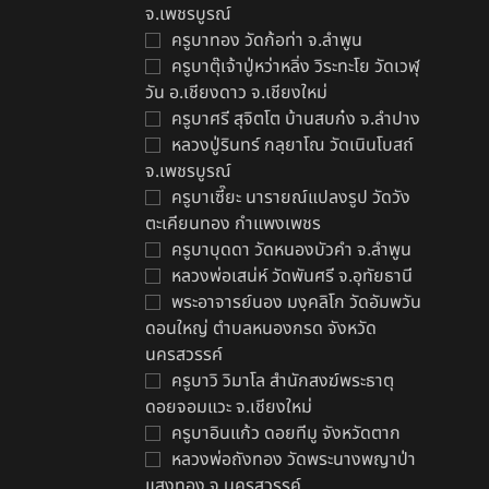
จ.เพชรบูรณ์
ครูบาทอง วัดก้อท่า จ.ลำพูน
ครูบาตุ๊เจ้าปู่หว่าหลิ่ง วิระทะโย วัดเวฬุ
วัน อ.เชียงดาว จ.เชียงใหม่
ครูบาศรี สุจิตโต บ้านสบก๋ง จ.ลำปาง
หลวงปู่รินทร์ กลฺยาโณ วัดเนินโบสถ์
จ.เพชรบูรณ์
ครูบาเซี๊ยะ นารายณ์แปลงรูป วัดวัง
ตะเคียนทอง กำแพงเพชร
ครูบาบุดดา วัดหนองบัวคํา จ.ลําพูน
หลวงพ่อเสน่ห์ วัดพันศรี จ.อุทัยธานี
พระอาจารย์นอง มงฺคลิโก วัดอัมพวัน
ดอนใหญ่ ตำบลหนองกรด จังหวัด
นครสวรรค์
ครูบาวิ วิมาโล สำนักสงฆ์พระธาตุ
ดอยจอมแวะ จ.เชียงใหม่
ครูบาอินแก้ว ดอยทีมู จังหวัดตาก
หลวงพ่อถังทอง วัดพระนางพญาป่า
แสงทอง จ.นครสวรรค์