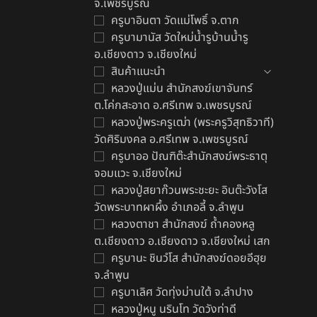
จ.เพชรบูรณ์
ครูบาอินตา วัดแม่โพธิ์ จ.ตาก
ครูบามานัส วัดใหม่น้ำรูบ้านน้ำรู
อ.เชียงดาว จ.เชียงใหม่
สินค้าแนะนำ
ต
หลวงปู่แม่น สำนักสงฆ์เขาจันทร์
฿
ต.โค่กสะอาด อ.ศรีเทพ จ.เพชรบูรณ์
หลวงปู่พระครูเฒ่า (พระครูวิสุทธิวาที)
วัดศิริมงคล อ.ศรีเทพ จ.เพชรบูรณ์
ครูบาออ ปัณฑิต๊ะสำนักสงฆ์พระธาตุ
จอมแวะ จ.เชียงใหม่
หลวงปู่สยาก๊วนพระชะยะ อินต๊ะวังโส
วัดพระบาทผาผึ้ง อำเภอลี้ จ.ลำพูน
หลวงตาชา สำนักสงฆ์ ถ้ำคองหลู
ต.เชียงดาว อ.เชียงดาว จ.เชียงใหม่ เสก
ครูบานะ ชินวํโส สำนักสงฆ์ดอยอีฮุย
จ.ลำพูน
ครูบาเลิศ วัดทุ่งม่านใต้ จ.ลำปาง
หลวงปู่หนู นรินโท วัดวังท่าดี