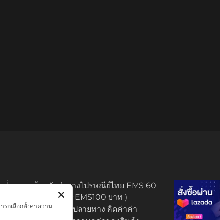
ทางร้านจัดส่งทางไปรษณีย์ไทย EMS 60
บาท (พระบูชา +EMS100 บาท )
มารถเลือกตั้งค่าความ
มีบริการเก็บเงินปลายทาง คิดค่าค่า