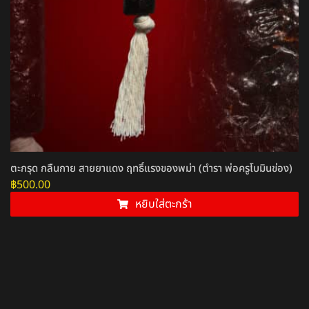
ตะกรุด กลืนกาย สายยาแดง ฤทธิ์แรงของพม่า (ตำรา พ่อครูโบมินข่อง)
฿
500.00
หยิบใส่ตะกร้า