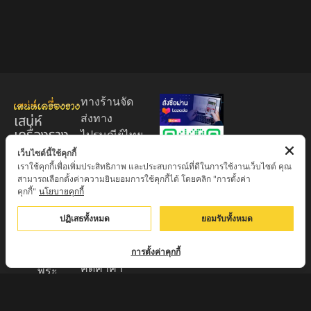
ทางร้านจัด
เสน่ห์
ส่งทาง
เครื่องราง
ไปรษณีย์ไทย
ของขลัง
EMS 60
เว็บไซต์นี้ใช้คุกกี้
เราใช้คุกกี้เพื่อเพิ่มประสิทธิภาพ และประสบการณ์ที่ดีในการใช้งานเว็บไซต์ คุณ
บาท (พระ
ศูนย์รวมพระ
สามารถเลือกตั้งค่าความยินยอมการใช้คุกกี้ได้ โดยคลิก "การตั้งค่า
บูชา
เครื่อง วัตถุ
คุกกี้"
นโยบายคุกกี้
+EMS100
มงคล พระ
บาท )
ปฏิเสธทั้งหมด
ยอมรับทั้งหมด
ใหม่
มีบริการเก็บ
เครื่องราง
เงินปลายทาง
การตั้งค่าคุกกี้
ของขลัง จาก
คิดค่าค่า
พระ
ธรรมเนียม
เกจิอาจารย์
3% จาก
ดังทั่วประเทศ