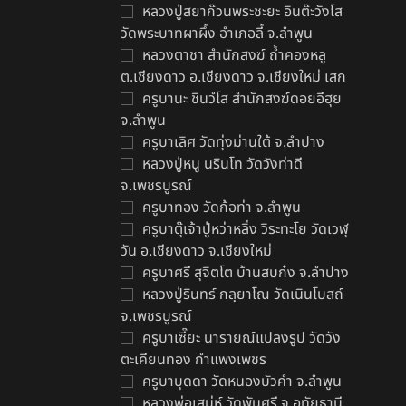
หลวงปู่สยาก๊วนพระชะยะ อินต๊ะวังโส
วัดพระบาทผาผึ้ง อำเภอลี้ จ.ลำพูน
หลวงตาชา สำนักสงฆ์ ถ้ำคองหลู
ต.เชียงดาว อ.เชียงดาว จ.เชียงใหม่ เสก
ครูบานะ ชินวํโส สำนักสงฆ์ดอยอีฮุย
จ.ลำพูน
ครูบาเลิศ วัดทุ่งม่านใต้ จ.ลำปาง
หลวงปู่หนู นรินโท วัดวังท่าดี
จ.เพชรบูรณ์
ครูบาทอง วัดก้อท่า จ.ลำพูน
ครูบาตุ๊เจ้าปู่หว่าหลิ่ง วิระทะโย วัดเวฬุ
วัน อ.เชียงดาว จ.เชียงใหม่
ครูบาศรี สุจิตโต บ้านสบก๋ง จ.ลำปาง
หลวงปู่รินทร์ กลฺยาโณ วัดเนินโบสถ์
จ.เพชรบูรณ์
ครูบาเซี๊ยะ นารายณ์แปลงรูป วัดวัง
ตะเคียนทอง กำแพงเพชร
ครูบาบุดดา วัดหนองบัวคํา จ.ลําพูน
หลวงพ่อเสน่ห์ วัดพันศรี จ.อุทัยธานี