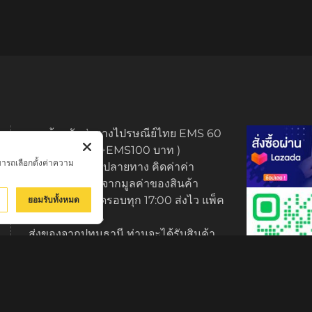
ทางร้านจัดส่งทางไปรษณีย์ไทย EMS 60
บาท (พระบูชา +EMS100 บาท )
มารถเลือกตั้งค่าความ
มีบริการเก็บเงินปลายทาง คิดค่าค่า
ธรรมเนียม 3% จากมูลค่าของสินค้า
ส่งของทุกวัน ตัดรอบทุก 17:00 ส่งไว แพ็ค
ยอมรับทั้งหมด
ของมีมาตรฐาน
ส่งของจากปทุมธานี ท่านจะได้รับสินค้า
ภายใน 2-3 วัน