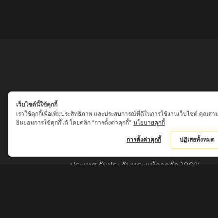
เว็บไซต์นี้ใช้คุกกี้
เราใช้คุกกี้เพื่อเพิ่มประสิทธิภาพ และประสบการณ์ที่ดีในการใช้งานเว็บไซต์ คุณสา
ยินยอมการใช้คุกกี้ได้ โดยคลิก "การตั้งค่าคุกกี้"
นโยบายคุกกี้
เสน่ห์เครื่องราง ของขลัง
การตั้งค่าคุกกี้
ปฏิเสธทั้งหมด
ศูนย์รวมพระเครื่อง วัตถุมงคล พระใหม่
เครื่องรางของขลัง จากพระเกจิอาจารย์ดังทั่ว
ประเทศ รับประกันพระแท้จากวัด 100%
กรุณาสอบถามรายละเอียดทางเบอร์โทรศัพท์
062-7015858
หรือ ID LINE : @sn0627015858 ก่อนชำระ