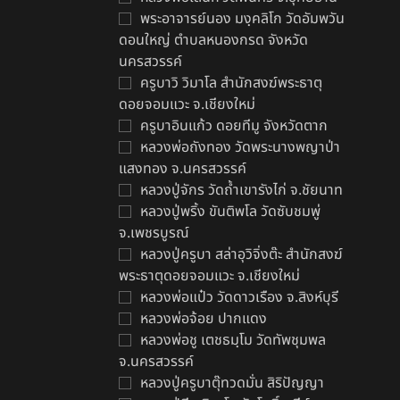
พระอาจารย์นอง มงฺคลิโก วัดอัมพวัน
ดอนใหญ่ ตำบลหนองกรด จังหวัด
นครสวรรค์
ครูบาวิ วิมาโล สำนักสงฆ์พระธาตุ
ดอยจอมแวะ จ.เชียงใหม่
ครูบาอินแก้ว ดอยทีมู จังหวัดตาก
หลวงพ่อถังทอง วัดพระนางพญาป่า
แสงทอง จ.นครสวรรค์
หลวงปู่จักร วัดถ้ำเขารังไก่ จ.ชัยนาท
หลวงปู่พริ้ง ขันติพโล วัดซับชมพู่
จ.เพชรบูรณ์
หลวงปู่ครูบา สล่าอุวิจิ่งต๊ะ สำนักสงฆ์
พระธาตุดอยจอมแวะ จ.เชียงใหม่
หลวงพ่อแป๋ว วัดดาวเรือง จ.สิงห์บุรี
หลวงพ่อจ้อย ปากแดง
หลวงพ่อชู เตชธมฺโม วัดทัพชุมพล
จ.นครสวรรค์
หลวงปู่ครูบาตุ๊ทวดมั่น สิริปัญญา