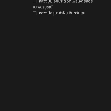
หลวงปู่มี อภิชาโต วัดโพธิ์เจดีย์ลอย
จ.เพชรบูรณ์
หลวงปู่ครูบาคำฝั้น อินทวันโณ