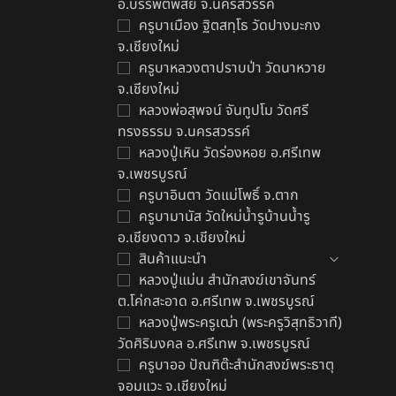
อ.บรรพตพิสัย จ.นครสวรรค์
ครูบาเมือง ฐิตสทฺโธ วัดปางมะกง
จ.เชียงใหม่
ครูบาหลวงตาปราบป่า วัดนาหวาย
จ.เชียงใหม่
ด
หลวงพ่อสุพจน์ จันทูปโม วัดศรี
฿
ทรงธรรม จ.นครสวรรค์
หลวงปู่เหิน วัดร่องหอย อ.ศรีเทพ
จ.เพชรบูรณ์
ครูบาอินตา วัดแม่โพธิ์ จ.ตาก
ครูบามานัส วัดใหม่น้ำรูบ้านน้ำรู
อ.เชียงดาว จ.เชียงใหม่
สินค้าแนะนำ
หลวงปู่แม่น สำนักสงฆ์เขาจันทร์
ต.โค่กสะอาด อ.ศรีเทพ จ.เพชรบูรณ์
หลวงปู่พระครูเฒ่า (พระครูวิสุทธิวาที)
วัดศิริมงคล อ.ศรีเทพ จ.เพชรบูรณ์
ครูบาออ ปัณฑิต๊ะสำนักสงฆ์พระธาตุ
จอมแวะ จ.เชียงใหม่