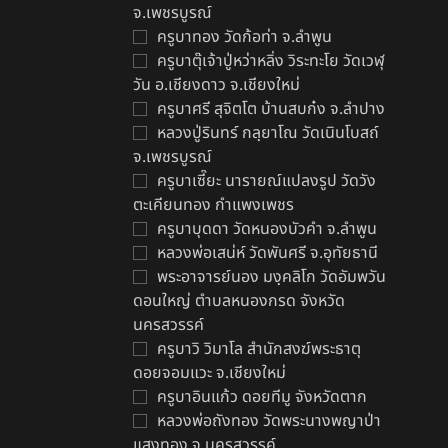
จ.เพชรบูรณ์
ครูบาทอง วัดก้อท่า จ.ลำพูน
ครูบาตุ๊เจ้าปู่หว่าหลิ่ง วิระทะโย วัดเวฬุ
วัน อ.เชียงดาว จ.เชียงใหม่
ครูบาศรี สุจิตโต บ้านสบก๋ง จ.ลำปาง
หลวงปู่รินทร์ กลฺยาโณ วัดเนินโบสถ์
จ.เพชรบูรณ์
ครูบาเซี๊ยะ นารายณ์แปลงรูป วัดวัง
ตะเคียนทอง กำแพงเพชร
ครูบาบุดดา วัดหนองบัวคํา จ.ลําพูน
หลวงพ่อเสน่ห์ วัดพันศรี จ.อุทัยธานี
พระอาจารย์นอง มงฺคลิโก วัดอัมพวัน
ดอนใหญ่ ตำบลหนองกรด จังหวัด
นครสวรรค์
ครูบาวิ วิมาโล สำนักสงฆ์พระธาตุ
ดอยจอมแวะ จ.เชียงใหม่
ครูบาอินแก้ว ดอยทีมู จังหวัดตาก
หลวงพ่อถังทอง วัดพระนางพญาป่า
แสงทอง จ.นครสวรรค์