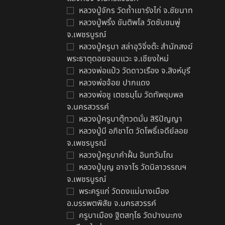
หลวงปู่จักร วัดถ้ำเขารังไก่ จ.ชัยนาท
หลวงปู่พริ้ง ขันติพโล วัดซับชมพู่
จ.เพชรบูรณ์
หลวงปู่ครูบา สล่าอุวิจิ่งต๊ะ สำนักสงฆ์
พระธาตุดอยจอมแวะ จ.เชียงใหม่
หลวงพ่อแป๋ว วัดดาวเรือง จ.สิงห์บุรี
หลวงพ่อจ้อย ปากแดง
หลวงพ่อชู เตชธมฺโม วัดทัพชุมพล
จ.นครสวรรค์
หลวงปู่ครูบาตุ๊ทวดมั่น สิริปัญญา
หลวงปู่มี อภิชาโต วัดโพธิ์เจดีย์ลอย
จ.เพชรบูรณ์
หลวงปู่ครูบาคำฝั้น อินทวันโณ
หลวงปู่บุญ อาจาโร วัดนิลาวรรณฯ
จ.เพชรบูรณ์
พระครูแก่ วัดดงแม่นางเมือง
อ.บรรพตพิสัย จ.นครสวรรค์
ครูบาเมือง ฐิตสทฺโธ วัดปางมะกง