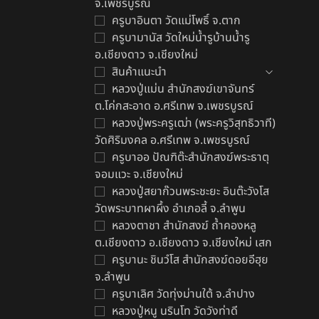
จ.เพชรบูรณ์
ครูบาอินตา วัดแม่โพธิ์ จ.ตาก
ครูบามานัส วัดใหม่น้ำรูบ้านน้ำรู
อ.เชียงดาว จ.เชียงใหม่
สินค้าแนะนำ
ต
หลวงปู่แม่น สำนักสงฆ์เขาจันทร์
ล
ต.โค่กสะอาด อ.ศรีเทพ จ.เพชรบูรณ์
พ
หลวงปู่พระครูเฒ่า (พระครูวิสุทธิวาที)
฿
วัดศิริมงคล อ.ศรีเทพ จ.เพชรบูรณ์
ครูบาออ ปัณฑิต๊ะสำนักสงฆ์พระธาตุ
จอมแวะ จ.เชียงใหม่
หลวงปู่สยาก๊วนพระชะยะ อินต๊ะวังโส
วัดพระบาทผาผึ้ง อำเภอลี้ จ.ลำพูน
หลวงตาชา สำนักสงฆ์ ถ้ำคองหลู
ต.เชียงดาว อ.เชียงดาว จ.เชียงใหม่ เสก
ครูบานะ ชินวํโส สำนักสงฆ์ดอยอีฮุย
จ.ลำพูน
ครูบาเลิศ วัดทุ่งม่านใต้ จ.ลำปาง
หลวงปู่หนู นรินโท วัดวังท่าดี