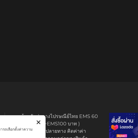
ทางร้านจัดส่งทางไปรษณีย์ไทย EMS 60
บาท (พระบูชา +EMS100 บาท )
มารถเลือกตั้งค่าความ
มีบริการเก็บเงินปลายทาง คิดค่าค่า