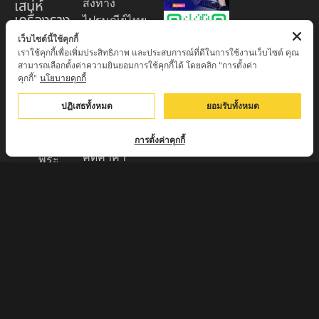
เสน่ห์
ส่งทาง
เครื่องราง
ไปรษณีย์ไทย
ของขลัง
EMS 60
เว็บไซต์นี้ใช้คุกกี้
เราใช้คุกกี้เพื่อเพิ่มประสิทธิภาพ และประสบการณ์ที่ดีในการใช้งานเว็บไซต์ คุณ
บาท (พระ
ศูนย์รวมพระ
สามารถเลือกตั้งค่าความยินยอมการใช้คุกกี้ได้ โดยคลิก "การตั้งค่า
บูชา
เครื่อง วัตถุ
คุกกี้"
นโยบายคุกกี้
+EMS100
มงคล พระ
บาท )
ปฏิเสธทั้งหมด
ยอมรับทั้งหมด
ใหม่
มีบริการเก็บ
เครื่องราง
เงินปลายทาง
การตั้งค่าคุกกี้
ของขลัง จาก
คิดค่าค่า
พระ
ธรรมเนียม
เกจิอาจารย์
3% จาก
ดังทั่วประเทศ
มูลค่าของ
รับประกัน
สินค้า
พระแท้จาก
ส่งของทุกวัน
วัด 100%
ตัดรอบทุก
กรุณา
17:00 ส่งไว
สอบถามราย
แพ็คของมี
ละเอียดทาง
มาตรฐาน