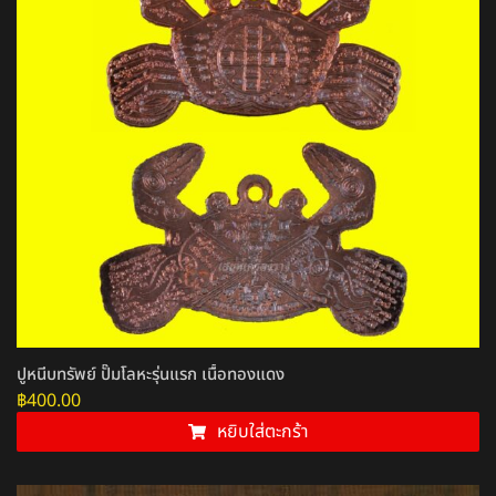
ปูหนีบทรัพย์ ปั๊มโลหะรุ่นแรก เนื้อทองแดง
฿
400.00
หยิบใส่ตะกร้า