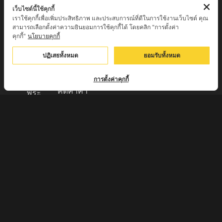
ของขลัง
EMS 60
เว็บไซต์นี้ใช้คุกกี้
เราใช้คุกกี้เพื่อเพิ่มประสิทธิภาพ และประสบการณ์ที่ดีในการใช้งานเว็บไซต์ คุณ
บาท (พระ
ศูนย์รวมพระ
สามารถเลือกตั้งค่าความยินยอมการใช้คุกกี้ได้ โดยคลิก "การตั้งค่า
บูชา
เครื่อง วัตถุ
คุกกี้"
นโยบายคุกกี้
+EMS100
มงคล พระ
บาท )
ปฏิเสธทั้งหมด
ยอมรับทั้งหมด
ใหม่
มีบริการเก็บ
เครื่องราง
เงินปลายทาง
การตั้งค่าคุกกี้
ของขลัง จาก
คิดค่าค่า
พระ
ธรรมเนียม
เกจิอาจารย์
3% จาก
ดังทั่วประเทศ
มูลค่าของ
รับประกัน
สินค้า
พระแท้จาก
ส่งของทุกวัน
วัด 100%
ตัดรอบทุก
กรุณา
17:00 ส่งไว
สอบถามราย
แพ็คของมี
ละเอียดทาง
มาตรฐาน
เบอร์โทรศัพท์
ส่งของจาก
062-
ปทุมธานี