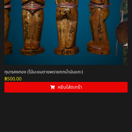
กุมารคงทอง (ไม้มะยมตายพรายตกน้ำมันแกะ)
฿
500.00
หยิบใส่ตะกร้า