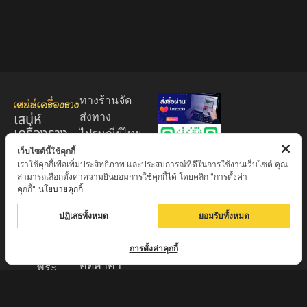
ทางร้านจัด
เสน่ห์
ส่งทาง
เครื่องราง
ไปรษณีย์ไทย
ของขลัง
EMS 60
เว็บไซต์นี้ใช้คุกกี้
เราใช้คุกกี้เพื่อเพิ่มประสิทธิภาพ และประสบการณ์ที่ดีในการใช้งานเว็บไซต์ คุณ
บาท (พระ
ศูนย์รวมพระ
สามารถเลือกตั้งค่าความยินยอมการใช้คุกกี้ได้ โดยคลิก "การตั้งค่า
บูชา
เครื่อง วัตถุ
คุกกี้"
นโยบายคุกกี้
+EMS100
มงคล พระ
บาท )
ปฏิเสธทั้งหมด
ยอมรับทั้งหมด
ใหม่
มีบริการเก็บ
เครื่องราง
เงินปลายทาง
การตั้งค่าคุกกี้
ของขลัง จาก
คิดค่าค่า
พระ
ธรรมเนียม
เกจิอาจารย์
3% จาก
ดังทั่วประเทศ